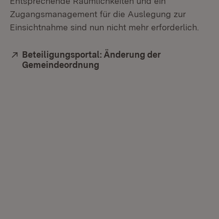
Entsprechende Räumlichkeiten und ein
Zugangsmanagement für die Auslegung zur
Einsichtnahme sind nun nicht mehr erforderlich.
Extern:
Beteiligungsportal: Änderung der
Gemeindeordnung
(Öffnet in neuem Fenster)