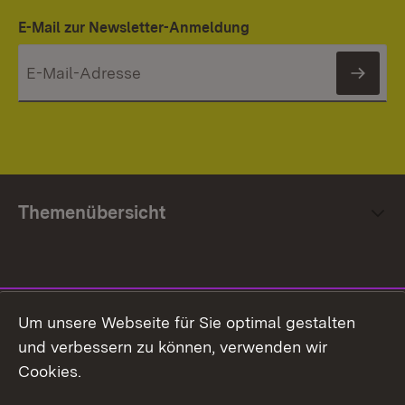
E-Mail zur Newsletter-Anmeldung
News
Themenübersicht
Social Media
Um unsere Webseite für Sie optimal gestalten
und verbessern zu können, verwenden wir
Facebook
Cookies.
Flickr