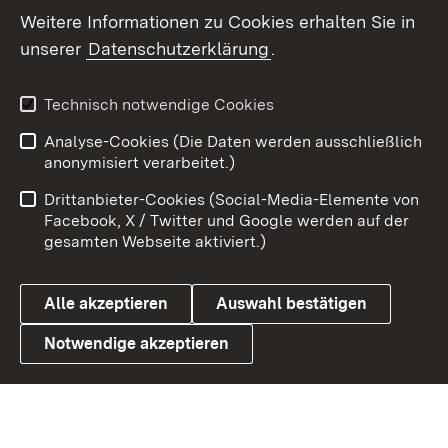
Weitere Informationen zu Cookies erhalten Sie in
X / Twitter
unserer
Datenschutzerklärung
.
Youtube
Technisch notwendige Cookies
Zum 
Analyse-Cookies (Die Daten werden ausschließlich
Impressum
Kontakt
anonymisiert verarbeitet.)
Benutzungshinweise
Netiquette
Drittanbieter-Cookies (Social-Media-Elemente von
Barrierefreiheit
Datenschutz
Facebook, X / Twitter und Google werden auf der
gesamten Webseite aktiviert.)
Cookies
Alle akzeptieren
Auswahl bestätigen
Notwendige akzeptieren
Link zum Landesportal