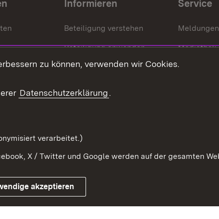
en
Informieren
Service
nten
Beteiligung verstehen
Meldungen
Beteiligung anwenden
Mediathek
erbessern zu können, verwenden wir Cookies.
ragte
Beteiligung stärken
Publikatio
Beteiligung erleben
Glossar
serer
Datenschutzerklärung
.
Beteiligung erforschen
mung
nymisiert verarbeitet.)
ebook, X / Twitter und Google werden auf der gesamten Webs
Impressum
Kontakt
Benutzungshinweise
Netiqu
wendige akzeptieren