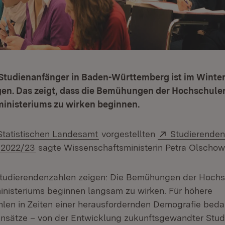
 Studien­anfänger in Baden-Württemberg ist im Winte
gen. Das zeigt, dass die Bemühungen der Hochschule
inisteriums zu wirken beginnen.
Extern:
(Öffnet in neuem Fenster)
Extern:
Statistischen Landesamt
vorgestellten
Studierenden
(Öffnet in neuem Fenster)
 2022/23
sagte Wissenschaftsministerin Petra Olschow
 Studierendenzahlen zeigen: Die Bemühungen der Hoch
nisteriums beginnen langsam zu wirken. Für höhere
len in Zeiten einer herausfordernden Demografie beda
nsätze – von der Entwicklung zukunftsgewandter Stud