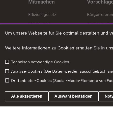
Mitmachen
Vorschlag
Effizienzgesetz
Bürgerrefere
Dienst- und
Abgeordnete
Versorgungsbezüge
Um unsere Webseite für Sie optimal gestalten und v
Bürgerbeauft
Kommunale Verfahren
Petition
Weitere Informationen zu Cookies erhalten Sie in un
Weitere
Volksantrag
Beteiligungsprozesse
Technisch notwendige Cookies
Volksabstim
Analyse-Cookies (Die Daten werden ausschließlich ano
Drittanbieter-Cookies (Social-Media-Elemente von Fac
Link zum Landesportal
Alle akzeptieren
Auswahl bestätigen
Not