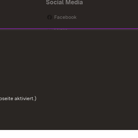
Social Media
Facebook
Flickr
nen
X / Twitter
Youtube
eite aktiviert.)
Zum Sei
ette
Barrierefreiheit
Datenschutz
Cookies