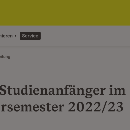
mieren
Service
eilung
Studien­anfänger im
rsemester 2022/23