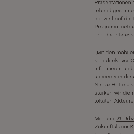
Präsentationen 
lebendiges Inno
speziell auf die
Programm richte
und die interessi
„Mit den mobile
sich direkt vor
informieren und
können von diese
Nicole Hoffmeist
stärken wir die
lokalen Akteur
Exte
Mit dem
Urba
Zukunftslabor 