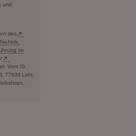
g und
Extern:
ern des
Technik,
führung im
 in neuem Fenster)
Extern:
r
 neuem Fenster)
et. Vom 10.
3, 77933 Lahr,
Workshops,