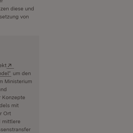
er
t in neuem Fenster)
zen diese und
msetzung von
Extern:
ekt
(Öffnet in neuem Fenster)
ndel“
um den
m Ministerium
und
er Konzepte
dels mit
r Ort
 mittlere
ssenstransfer