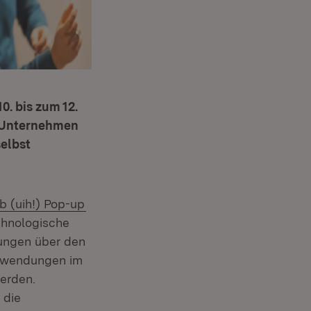
0. bis zum 12.
n Unternehmen
selbst
(Öffnet in neuem Fenster)
b (uih!) Pop-up
echnologische
dungen über den
 Anwendungen im
erden.
 die