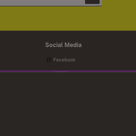
Newsletter 
Social Media
Facebook
Flickr
nen
X / Twitter
Youtube