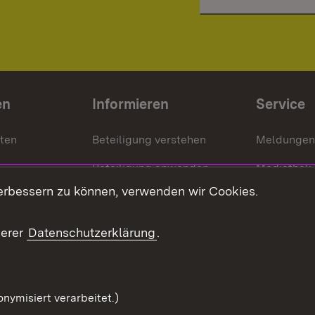
en
Informieren
Service
nten
Beteiligung verstehen
Meldungen
Beteiligung anwenden
Mediathek
erbessern zu können, verwenden wir Cookies.
ragte
Beteiligung stärken
Publikatio
Beteiligung erleben
Glossar
serer
Datenschutzerklärung
.
Beteiligung erforschen
mung
nymisiert verarbeitet.)