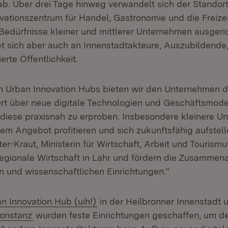
ab. Über drei Tage hinweg verwandelt sich der Standort 
vationszentrum für Handel, Gastronomie und die Freizei
 Bedürfnisse kleiner und mittlerer Unternehmen ausgeric
t sich aber auch an Innenstadtakteure, Auszubildende
erte Öffentlichkeit.
n Urban Innovation Hubs bieten wir den Unternehmen di
 Ort über neue digitale Technologien und Geschäftsmode
 diese praxisnah zu erproben. Insbesondere kleinere 
m Angebot profitieren und sich zukunftsfähig aufstelle
er-Kraut, Ministerin für Wirtschaft, Arbeit und Tourismu
 regionale Wirtschaft in Lahr und fördern die Zusammen
en und wissenschaftlichen Einrichtungen.“
rn:
(Öffnet in neuem Fenster)
n Innovation Hub (uih!)
in der Heilbronner Innenstadt
(Öffnet in neuem Fenster)
Konstanz
wurden feste Einrichtungen geschaffen, um de