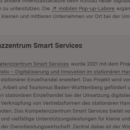
d andere Innenstadtakteure beim Aufbau neuer digital
Extern:
(Öffne
n zu unterstützen. Die
mobilen Pop-up-Labore
ergän
e kleinen und mittleren Unternehmen vor Ort bei der U
zzentrum Smart Services
:
(Öffnet in neuem Fenster)
tenzzentrum Smart Services
wurde 2021 mit dem Proj
ativ – Digitalisierung und Innovation im stationären Ha
tationärer Einzelhandel erweitert. Das Projekt wird vo
ft, Arbeit und Tourismus Baden-Württemberg gefördert 
en stationären Einzelhandel bei der Umsetzung digital
 Verknüpfung von Vertriebsformen des stationären Han
oten. Das Kompetenzzentrum Smart Services bietet vo
 und vielfältige Unterstützungsleistungen für kleine und
er Dienstleistungswirtschaft. Zentral dabei ist der Wi