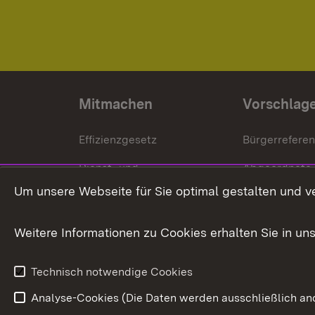
Mitmachen
Vorschlag
Effizienzgesetz
Bürgerrefere
Dienst- und
Abgeordnete
Versorgungsbezüge
Um unsere Webseite für Sie optimal gestalten und v
Bürgerbeauft
Kommunale Verfahren
Petition
Weitere Informationen zu Cookies erhalten Sie in un
Weitere
Volksantrag
Beteiligungsprozesse
Technisch notwendige Cookies
Volksabstim
Analyse-Cookies (Die Daten werden ausschließlich ano