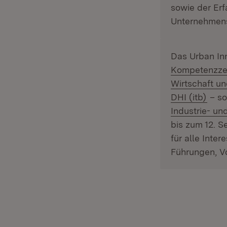
sowie der Er
Unternehmens
Das Urban Inn
Kompetenzzen
Wirtschaft u
(Öff
DHI (itb)
– so
Industrie- u
bis zum 12. S
für alle Inte
Führungen, V