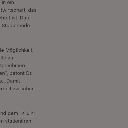
in ein
twirtschaft, das
htet ist. Das
, Studierende
e Möglichkeit,
lle zu
Unternehmen
n“, betont Dr.
s. „Damit
arbeit zwischen
Extern:
 und dem
uih!
n stationären