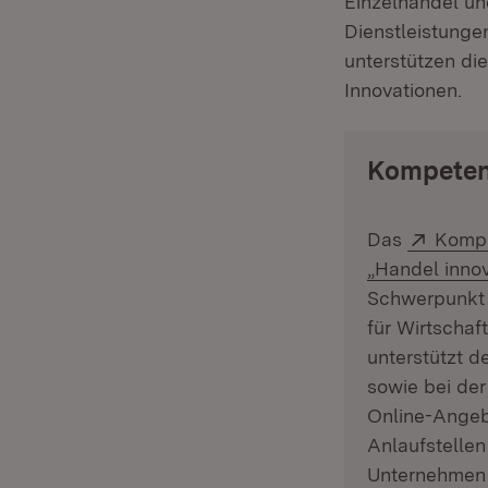
Einzelhandel un
Dienstleistunge
unterstützen di
Innovationen.
Kompeten
Extern
Das
Kompe
„Handel innov
Schwerpunkt s
für Wirtscha
unterstützt d
sowie bei der
Online-Angeb
Anlaufstellen
Unternehmen d