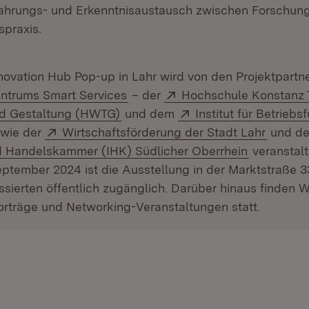
fahrungs- und Erkenntnisaustausch zwischen Forschun
praxis.
ovation Hub Pop-up in Lahr wird von den Projektpartn
(Öffnet in neuem Fenster)
Extern:
trums Smart Services
–­ der
Hochschule Konstanz 
(Öffnet in neuem Fenster)
Extern:
nd Gestaltung (HWTG)
und dem
Institut für Betriebs
net in neuem Fenster)
Extern:
(Öffnet
wie der
Wirtschaftsförderung der Stadt Lahr
und de
(Öffnet in
nd Handelskammer (IHK) Südlicher Oberrhein
veranstalt
eptember 2024 ist die Ausstellung in der Marktstraße 3
ressierten öffentlich zugänglich. Darüber hinaus finden 
orträge und Networking-Veranstaltungen statt.