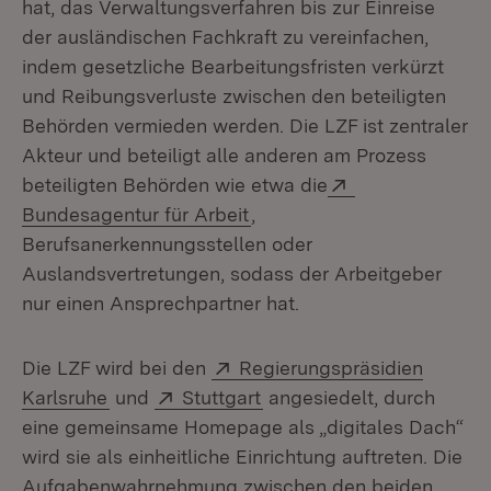
hat, das Verwaltungsverfahren bis zur Einreise
der ausländischen Fachkraft zu vereinfachen,
indem gesetzliche Bearbeitungsfristen verkürzt
und Reibungsverluste zwischen den beteiligten
Behörden vermieden werden. Die LZF ist zentraler
Akteur und beteiligt alle anderen am Prozess
Extern:
beteiligten Behörden wie etwa die
(Öffnet in neuem Fenster)
Bundesagentur für Arbeit
,
Berufsanerkennungsstellen oder
Auslandsvertretungen, sodass der Arbeitgeber
nur einen Ansprechpartner hat.
Extern:
Die LZF wird bei den
Regierungspräsidien
(Öffnet in neuem Fenster)
Extern:
(Öffnet in neuem Fenster
Karlsruhe
und
Stuttgart
angesiedelt, durch
eine gemeinsame Homepage als „digitales Dach“
wird sie als einheitliche Einrichtung auftreten. Die
Aufgabenwahrnehmung zwischen den beiden