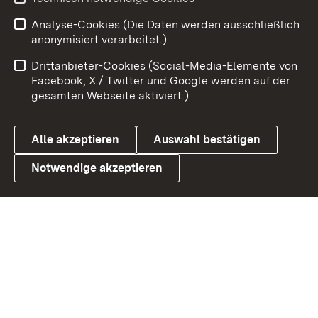
Zum 
Analyse-Cookies (Die Daten werden ausschließlich
Impressum
Kontakt
anonymisiert verarbeitet.)
Benutzungshinweise
Netiquette
Drittanbieter-Cookies (Social-Media-Elemente von
Barrierefreiheit
Datenschutz
Facebook, X / Twitter und Google werden auf der
gesamten Webseite aktiviert.)
Cookies
Alle akzeptieren
Auswahl bestätigen
Notwendige akzeptieren
Link zum Landesportal