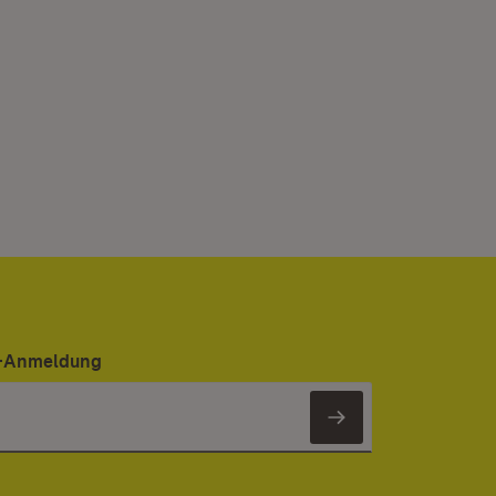
er-Anmeldung
Newsletter 