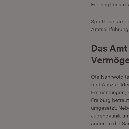
Er bringt beste
Splett dankte b
Amtseinführung 
Das Amt 
Vermöge
Ole Nahrwold lei
fünf Auszubilde
Emmendingen, S
Freiburg betreu
umgesetzt. Nebe
Jugendklinik am
anderem die San