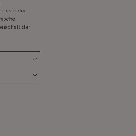
m
udes II der
hnische
senschaft der