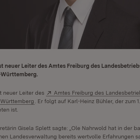
st neuer Leiter des Amtes Freiburg des Landesbetrie
-Württemberg.
Extern:
t neuer Leiter des
Amtes Freiburg des Landesbetri
(Öffnet in neuem Fenster)
-Württemberg
. Er folgt auf Karl-Heinz Bühler, der zum 1
ten ist.
retärin Gisela Splett sagte: „Ole Nahrwold hat in der b
hen Landesverwaltung bereits wertvolle Erfahrungen 