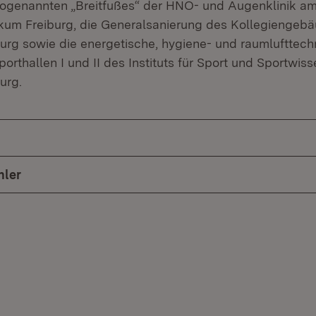
sogenannten „Breitfußes“ der HNO- und Augenklinik a
nikum Freiburg, die Generalsanierung des Kollegiengebä
iburg sowie die energetische, hygiene- und raumlufttec
orthallen I und II des Instituts für Sport und Sportwis
urg.
hler