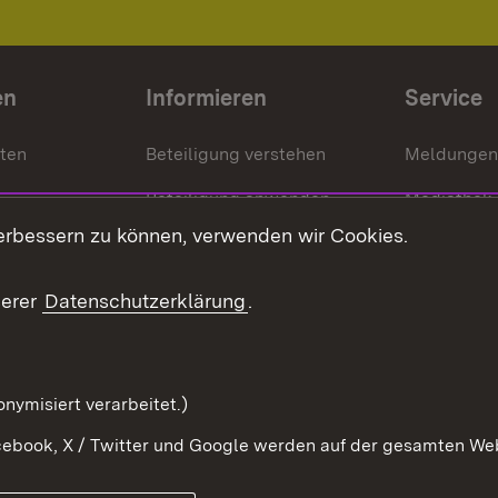
en
Informieren
Service
nten
Beteiligung verstehen
Meldungen
Beteiligung anwenden
Mediathek
erbessern zu können, verwenden wir Cookies.
ragte
Beteiligung stärken
Publikatio
Beteiligung erleben
Glossar
serer
Datenschutzerklärung
.
Beteiligung erforschen
mung
nymisiert verarbeitet.)
ebook, X / Twitter und Google werden auf der gesamten Webs