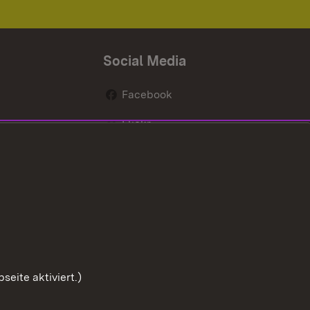
Social Media
Facebook
Flickr
nen
X / Twitter
Youtube
eite aktiviert.)
Zum Sei