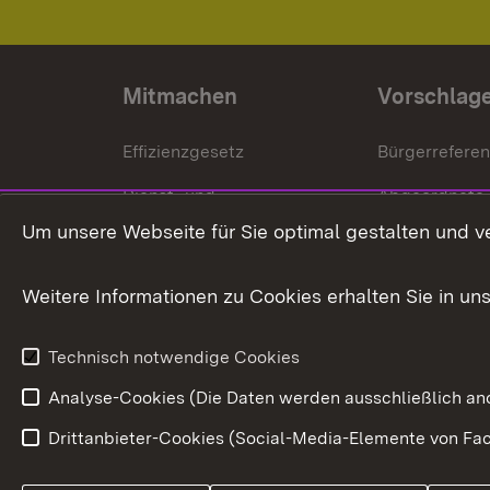
Mitmachen
Vorschlag
Effizienzgesetz
Bürgerrefere
Dienst- und
Abgeordnete
Versorgungsbezüge
Um unsere Webseite für Sie optimal gestalten und v
Bürgerbeauft
Kommunale Verfahren
Petition
Weitere Informationen zu Cookies erhalten Sie in un
Weitere
Volksantrag
Beteiligungsprozesse
Technisch notwendige Cookies
Volksabstim
Analyse-Cookies (Die Daten werden ausschließlich ano
Drittanbieter-Cookies (Social-Media-Elemente von Fac