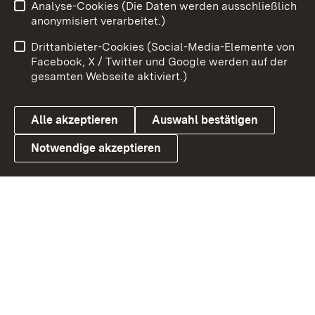
Analyse-Cookies (Die Daten werden ausschließlich
Impressum
Kontakt
anonymisiert verarbeitet.)
Benutzungshinweise
Netiquette
Drittanbieter-Cookies (Social-Media-Elemente von
Barrierefreiheit
Datenschutz
Facebook, X / Twitter und Google werden auf der
gesamten Webseite aktiviert.)
Cookies
Alle akzeptieren
Auswahl bestätigen
Notwendige akzeptieren
Link zum Landesportal