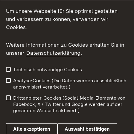
Social Media
Um unsere Webseite für Sie optimal gestalten
und verbessern zu können, verwenden wir
Facebook
Cookies.
Flickr
Weitere Informationen zu Cookies erhalten Sie in
X / Twitter
unserer
Datenschutzerklärung
.
Youtube
Technisch notwendige Cookies
Zum 
Analyse-Cookies (Die Daten werden ausschließlich
Impressum
Kontakt
anonymisiert verarbeitet.)
Benutzungshinweise
Netiquette
Drittanbieter-Cookies (Social-Media-Elemente von
Barrierefreiheit
Datenschutz
Facebook, X / Twitter und Google werden auf der
gesamten Webseite aktiviert.)
Cookies
Alle akzeptieren
Auswahl bestätigen