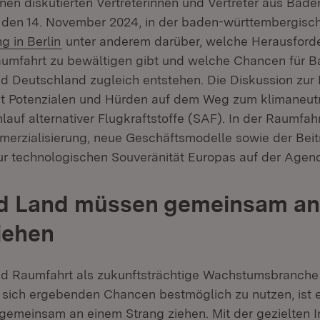
onen diskutierten Vertreterinnen und Vertreter aus Ba
 den 14. November 2024, in der baden-württembergisc
g in Berlin
unter anderem darüber, welche Herausforde
aumfahrt zu bewältigen gibt und welche Chancen für 
 Deutschland zugleich entstehen. Die Diskussion zur L
it Potenzialen und Hürden auf dem Weg zum klimaneutr
auf alternativer Flugkraftstoffe (SAF). In der Raumfah
erzialisierung, neue Geschäftsmodelle sowie der Beit
r technologischen Souveränität Europas auf der Agen
d Land müssen gemeinsam an
iehen
nd Raumfahrt als zukunftsträchtige Wachstumsbranche l
e sich ergebenden Chancen bestmöglich zu nutzen, ist e
emeinsam an einem Strang ziehen. Mit der gezielten Inv