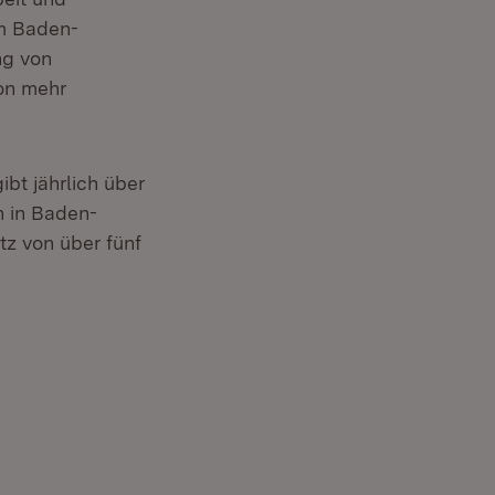
um Baden-
ng von
on mehr
bt jährlich über
n in Baden-
tz von über fünf