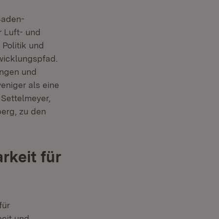
Baden-
 Luft- und
Politik und
wicklungspfad.
ungen und
weniger als eine
 Settelmeyer,
erg, zu den
keit für
für
beit und