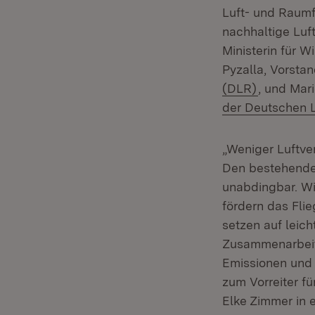
Luft- und Raumf
nachhaltige Luft
Ministerin für W
Pyzalla, Vorsta
(Öffnet i
(DLR)
, und Mar
der Deutschen L
„Weniger Luftver
Den bestehend
unabdingbar. W
fördern das Flie
setzen auf leic
Zusammenarbeit 
Emissionen und
zum Vorreiter fü
Elke Zimmer in 