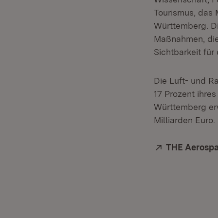
Tourismus, das 
Württemberg. Di
Maßnahmen, die
Sichtbarkeit für
Die Luft- und R
17 Prozent ihre
Württemberg erw
Milliarden Euro.
Extern:
THE Aerosp