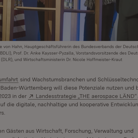
stine von Hahn, Hauptgeschäftsführerin des Bundesverbands der Deutsc
(BDLI), Prof. Dr. Anke Kaysser-Pyzalla, Vorstandsvorsitzende des Deu
(DLR), und Wirtschaftsministerin Dr. Nicole Hoffmeister-Kraut
(Öffnet in neuem Fenster)
umfahrt
sind Wachstumsbranchen und Schlüsseltechnol
. Baden-Württemberg will diese Potenziale nutzen und 
Extern:
 2023 in der
Landesstrategie „THE aerospace LÄND“
auf die digitale, nachhaltige und kooperative Entwicklu
s.
en Gästen aus Wirtschaft, Forschung, Verwaltung und