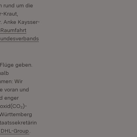
n rund um die
r-Kraut,
Dr. Anke Kaysser-
 Raumfahrt
xtern:
undesverbands
nster)
 Flüge geben.
halb
mmen: Wir
fe voran und
nd enger
ioxid(CO₂)-
-Württemberg
staatssekretärin
Extern:
(Öffnet in neuem Fenster)
DHL-Group
.