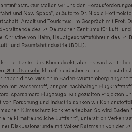
ahrtinfrastruktur stellen wir uns den Herausforderunge
fahrt und New Space“, erläuterte Dr. Nicole Hoffmeiste
irtschaft, Arbeit und Tourismus, im Gespräch mit Prof. 
Extern:
ndvorsitzende des
Deutschen Zentrums für Luft- und
n neuem Fenster)
E
ie-Christine von Hahn, Hauptgeschäftsführerin des
B
(Öffnet in neuem Fe
uft- und Raumfahrtindustrie (BDLI)
.
kehr entlastet das Klima direkt, aber es wird weiterhin
Extern:
(Öffnet in neuem Fenster)
en
Luftverkehr
klimafreundlicher zu machen, ist des
ir haben diese Mission in Baden-Württemberg angeno
gen mit Wasserstoff, bringen nachhaltige Flugkraftstof
htere, sparsamere Flugzeuge. Mit gezielten Projekten u
von Forschung und Industrie senken wir Kohlenstoffd
 machen Klimaschutz konkret erlebbar. So wird Baden
r eine klimafreundliche Luftfahrt“, unterstrich Verkehrs
einer Diskussionsrunde mit Volker Ratzmann von der