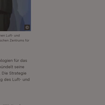
hen Luft- und
tschen Zentrums für
ogien für das
bündelt seine
(Öffnet in neuem Fenster)
. Die Strategie
ng des Luft- und