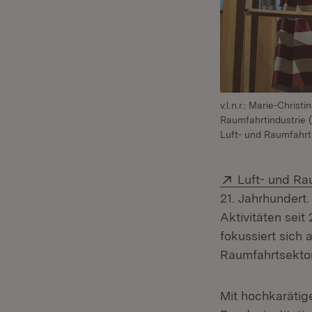
v.l.n.r.: Marie-Chri
Raumfahrtindustrie 
Luft- und Raumfahrt 
Extern:
Luft- und Ra
21. Jahrhundert
Aktivitäten seit
fokussiert sich 
Raumfahrtsektor
Mit hochkarätig