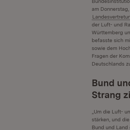
Bundesinstituti
am Donnerstag,
Landesvertretun
der Luft- und R
Württemberg und
befasste sich m
sowie dem Hochl
Fragen der Komm
Deutschlands zu
Bund un
Strang z
„Um die Luft- u
stärken, und di
Bund und Land g