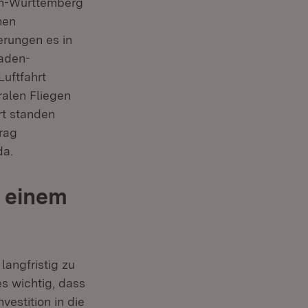
den-Württemberg
hen
rungen es in
Baden-
uftfahrt
alen Fliegen
rt standen
rag
da.
 einem
angfristig zu
s wichtig, dass
estition in die