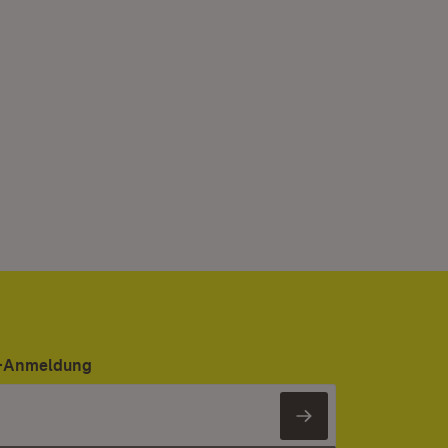
er-Anmeldung
Newsletter 