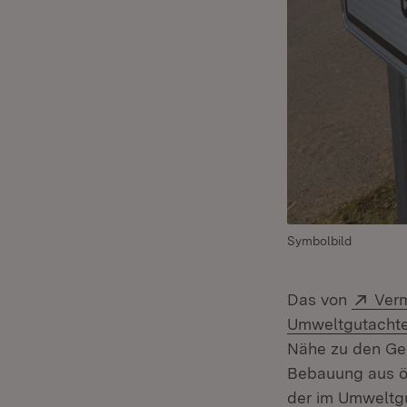
Symbolbild
Exte
Das von
Ver
Umweltgutachte
Nähe zu den Ge
Bebauung aus ök
der im Umweltgu