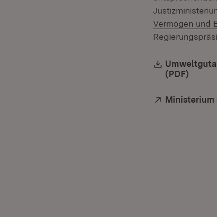
Justizministeri
Vermögen und B
Regierungspräsi
Download:
Umweltgutac
(PDF)
(Öffne
Extern:
Ministerium 