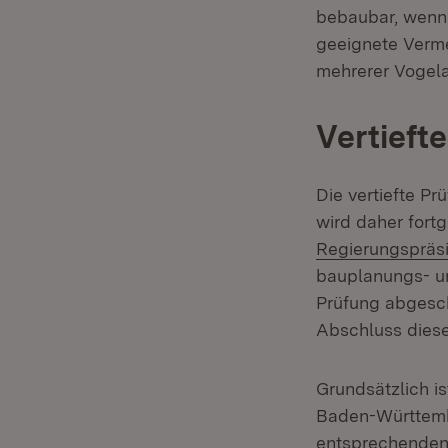
bebaubar, wenn 
geeignete Verm
mehrerer Vogela
Vertieft
Die vertiefte P
wird daher fortg
Regierungspräsi
bauplanungs- un
Prüfung abgesch
Abschluss diese
Grundsätzlich i
Baden-Württembe
entsprechenden 