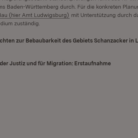
ums Baden-Württemberg durch. Für die konkreten Planu
(Öffnet in neuem Fenster)
au (hier Amt Ludwigsburg)
mit Unterstützung durch d
dium zuständig.
hten zur Bebaubarkeit des Gebiets Schanzacker in
t in neuem Fenster)
der Justiz und für Migration: Erstaufnahme
(Öffnet in