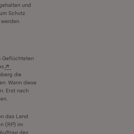
ngehalten und
zum Schutz
 werden.
n Geflüchteten
Extern:
as
berg die
hen. Wann diese
n. Erst nach
en.
gen das Land
en (RP) im
Auftrag des