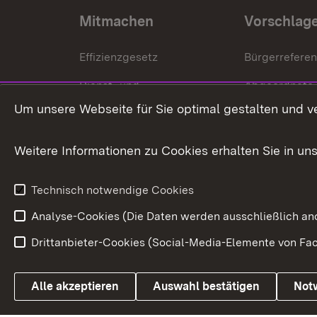
Mitmachen
Vorschlag
Effizienzgesetz
Bürgerrefere
Dienst- und
Abgeordnete
Versorgungsbezüge
Um unsere Webseite für Sie optimal gestalten und v
Bürgerbeauft
Kommunale Verfahren
Petition
Weitere Informationen zu Cookies erhalten Sie in un
Weitere
Volksantrag
Beteiligungsprozesse
Technisch notwendige Cookies
Volksabstim
Analyse-Cookies (Die Daten werden ausschließlich ano
Drittanbieter-Cookies (Social-Media-Elemente von Fac
Link zum Landesportal
Alle akzeptieren
Auswahl bestätigen
Not