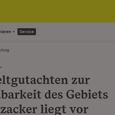
mieren
Service
eilung
u
tgutachten zur
barkeit des Gebiets
zacker liegt vor