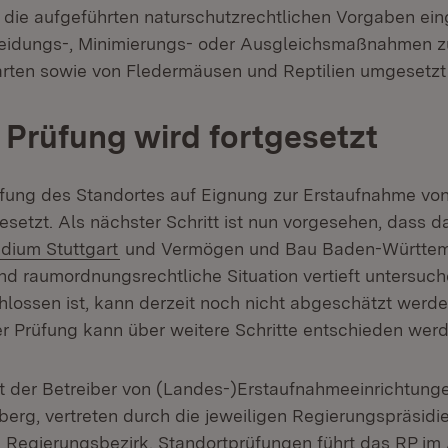
die aufgeführten naturschutzrechtlichen Vorgaben ei
eidungs-, Minimierungs- oder Ausgleichsmaßnahmen 
rten sowie von Fledermäusen und Reptilien umgesetzt
e Prüfung wird fortgesetzt
rüfung des Standortes auf Eignung zur Erstaufnahme vo
esetzt. Als nächster Schritt ist nun vorgesehen, dass d
(Öffnet in neuem Fenster)
dium Stuttgart
und Vermögen und Bau Baden-Württem
d raumordnungsrechtliche Situation vertieft untersuc
lossen ist, kann derzeit noch nicht abgeschätzt werde
r Prüfung kann über weitere Schritte entschieden werd
st der Betreiber von (Landes-)Erstaufnahmeeinrichtun
rg, vertreten durch die jeweiligen Regierungspräsidi
Regierungsbezirk. Standortprüfungen führt das RP im 