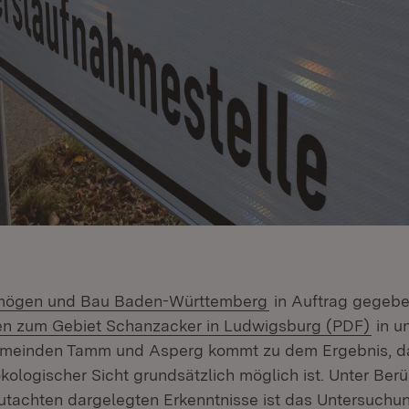
rn:
(Öffnet in neuem F
mögen und Bau Baden-Württemberg
in Auftrag gegeb
(Öffn
n zum Gebiet Schanzacker in Ludwigsburg (PDF)
in u
meinden Tamm und Asperg kommt zu dem Ergebnis, da
ologischer Sicht grundsätzlich möglich ist. Unter Ber
tachten dargelegten Erkenntnisse ist das Untersuchu