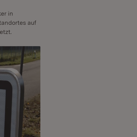
er in
Standortes auf
tzt.