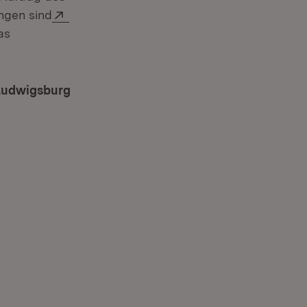
Extern:
ngen sind
as
 Ludwigsburg
 neuem Fenster)