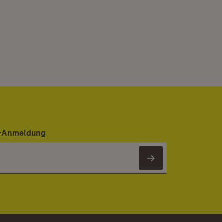
er-Anmeldung
Newsletter 