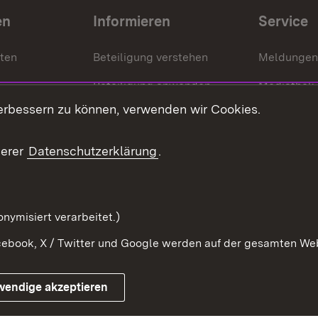
en
Informieren
Service
nten
Beteiligung verstehen
Meldungen
Beteiligung anwenden
Mediathek
erbessern zu können, verwenden wir Cookies.
ragte
Beteiligung stärken
Publikatio
Beteiligung erleben
Glossar
serer
Datenschutzerklärung
.
Beteiligung erforschen
mung
nymisiert verarbeitet.)
ebook, X / Twitter und Google werden auf der gesamten Webs
Impressum
Kontakt
Benutzungshinweise
Netiqu
wendige akzeptieren