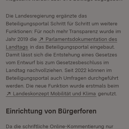
Die Landesregierung ergänzte das
Beteiligungsportal Schritt für Schritt um weitere
Funktionen: Für noch mehr Transparenz wurde im
Extern:
Jahr 2019 die
Parlamentsdokumentation des
(Öffnet in neuem Fenster)
Landtags
in das Beteiligungsportal eingebaut.
Damit lässt sich die Entstehung eines Gesetzes
vom Entwurf bis zum Gesetzesbeschluss im
Landtag nachvollziehen. Seit 2022 können im
Beteiligungsportal auch Umfragen durchgeführt
werden. Die neue Funktion wurde erstmals beim
Extern:
(Öffnet in ne
Landeskonzept Mobilität und Klima
genutzt.
Einrichtung von Bürgerforen
Da die schriftliche Online-Kommentierung nur