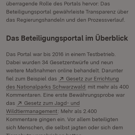
überragende Rolle des Portals hervor: Das
Beteiligungsportal gewährleiste Transparenz über
das Regierungshandeln und den Prozessverlauf.
Das Beteiligungsportal im Überblick
Das Portal war bis 2016 in einem Testbetrieb.
Dabei wurden 34 Gesetzentwürfe und neun
weitere Maßnahmen online behandelt. Darunter
Extern:
fiel zum Beispiel das
Gesetz zur Errichtung
(Öffnet in neuem Fe
des Nationalparks Schwarzwald
mit mehr als 400
Kommentaren. Eine erste Bewährungsprobe war
Extern:
das
Gesetz zum Jagd- und
(Öffnet in neuem Fenster)
Wildtiermanagement
: Mehr als 2.400
Kommentare gingen ein. Vor allem beteiligten
sich Menschen, die selbst jagten oder sich dem