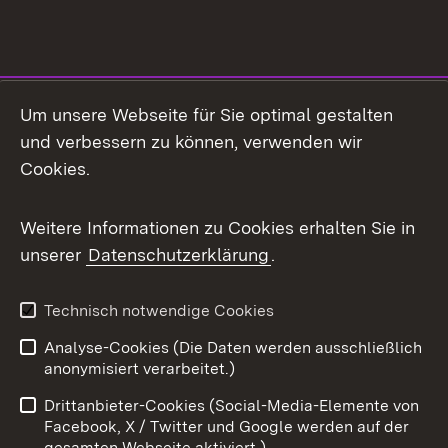
Social Media
Um unsere Webseite für Sie optimal gestalten
und verbessern zu können, verwenden wir
Facebook
Cookies.
Flickr
Weitere Informationen zu Cookies erhalten Sie in
X / Twitter
unserer
Datenschutzerklärung
.
Youtube
Technisch notwendige Cookies
Zum 
Analyse-Cookies (Die Daten werden ausschließlich
Impressum
Kontakt
anonymisiert verarbeitet.)
Benutzungshinweise
Netiquette
Drittanbieter-Cookies (Social-Media-Elemente von
Barrierefreiheit
Datenschutz
Facebook, X / Twitter und Google werden auf der
gesamten Webseite aktiviert.)