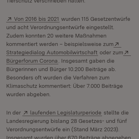
Tierschutz verschrieben hatten.
Extern:
(Öffnet in neuem Fenster)
Von 2016 bis 2021
wurden 115 Gesetzentwürfe
und acht Verordnungsentwürfe eingestellt.
Zudem konnten 20 weitere Maßnahmen
Extern:
kommentiert werden – beispielsweise zum
(Öffnet in neue
Ext
Strategiedialog Automobilwirtschaft
oder zum
(Öffnet in neuem Fenster)
Bürgerforum Corona
. Insgesamt gaben die
Bürgerinnen und Bürger 10.200 Beiträge ab.
Besonders oft wurden die Verfahren zum
Klimaschutz kommentiert: Über 7.000 Beiträge
wurden abgeben.
Extern:
(Öffnet in neu
In der
laufenden Legislaturperiode
stellte die
Landesregierung bislang 28 Gesetzes- und fünf
Verordnungsentwürfe ein (Stand März 2023).
Insgesamt wurden über 670 Beiträge abgegeben.