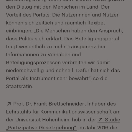
den Dialog mit den Menschen im Land. Der
Vorteil des Portals: Die Nutzerinnen und Nutzer
können sich zeitlich und räumlich flexibel
einbringen. „Die Menschen haben den Anspruch,
dass Politik sich erklärt. Das Beteiligungsportal
trägt wesentlich zu mehr Transparenz bei.
Informationen zu Vorhaben und
Beteiligungsprozessen verbreiten wir damit
niederschwellig und schnell. Dafür hat sich das
Portal als Instrument sehr bewährt“, so die
Staatsrätin.
Extern:
(Öffnet in neuem Fe
Prof. Dr. Frank Brettschneider
, Inhaber des
Lehrstuhls für Kommunikationswissenschaft am
Extern:
der Universität Hohenheim, hob in der
Studie
(Öffnet in neuem Fenst
„Partizipative Gesetzgebung“
im Jahr 2016 die