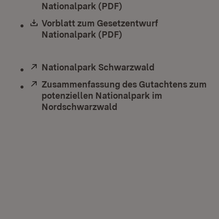
Nationalpark (PDF)
(Öffnet in neuem Fenst
Download:
Vorblatt zum Gesetzentwurf
Nationalpark (PDF)
(Öffnet in neuem Fenst
Extern:
Nationalpark Schwarzwald
(Öffnet in neue
Extern:
Zusammenfassung des Gutachtens zum
potenziellen Nationalpark im
Nordschwarzwald
(Öffnet in neuem Fenste