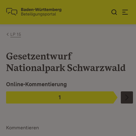
Zum Inhalt springen
Link zur Startseite
LP 15
Gesetzentwurf
Nationalpark Schwarzwald
Ist ausgewählt.
Online-Kommentierung
1
Phase
:
Kommentieren