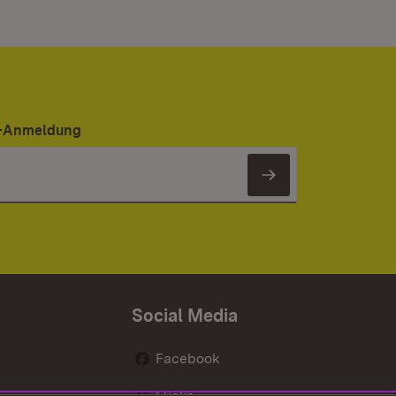
er-Anmeldung
Newsletter 
Social Media
Facebook
Flickr