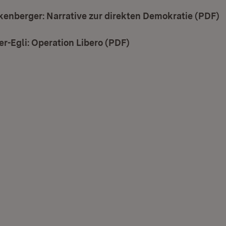
nkenberger: Narrative zur direkten Demokratie (PDF)
(
r-Egli: Operation Libero (PDF)
(Öffnet in neuem Fenst