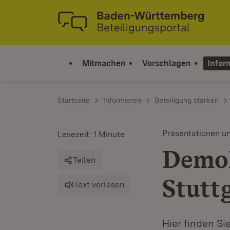
Zum Inhalt springen
Link zur Startseite
Mitmachen
Vorschlagen
Infor
Startseite
Informieren
Beteiligung stärken
Präsentationen u
Lesezeit: 1 Minute
Demok
Teilen
Stutt
Text vorlesen
Hier finden S