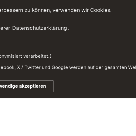
erbessern zu können, verwenden wir Cookies.
ragte
Beteiligung stärken
Publikatio
Beteiligung erleben
Glossar
serer
Datenschutzerklärung
.
Beteiligung erforschen
mung
nymisiert verarbeitet.)
ebook, X / Twitter und Google werden auf der gesamten Webs
Impressum
Kontakt
Benutzungshinweise
Netiqu
wendige akzeptieren