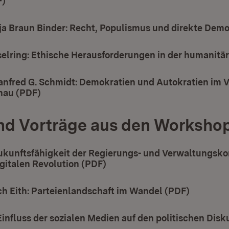
F)
(Öffnet in neuem Fenster)
dja Braun Binder: Recht, Populismus und direkte Demo
selring: Ethische Herausforderungen in der humanitä
 Manfred G. Schmidt: Demokratien und Autokratien im V
hau (PDF)
(Öffnet in neuem Fenster)
nd Vorträge aus den Worksho
Zukunftsfähigkeit der Regierungs- und Verwaltungsk
igitalen Revolution (PDF)
(Öffnet in neuem Fenster)
rich Eith: Parteienlandschaft im Wandel (PDF)
(Öffnet 
 Einfluss der sozialen Medien auf den politischen Disk