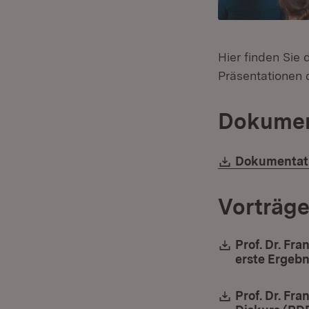
Hier finden Sie
Präsentationen 
Dokumen
Download:
Dokumentati
Vorträg
Download:
Prof. Dr. Fr
erste Ergeb
Download:
Prof. Dr. Fr