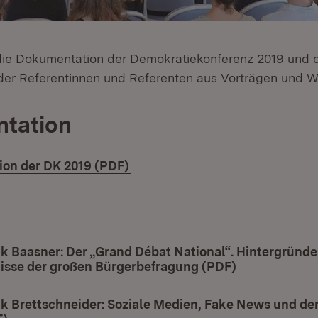
 die Dokumentation der Demokratiekonferenz 2019 und d
der Referentinnen und Referenten aus Vorträgen und 
tation
(Öffnet in neuem Fenster)
on der DK 2019 (PDF)
e
ank Baasner: Der „Grand Débat National“. Hintergründe
nisse der großen Bürgerbefragung (PDF)
(Öffnet in ne
ank Brettschneider: Soziale Medien, Fake News und der