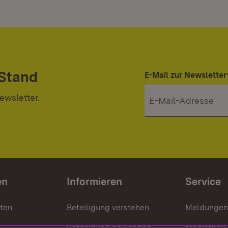
 Stand
E-Mail zur Newslett
ewsletter.
en
Informieren
Service
nten
Beteiligung verstehen
Meldungen
Beteiligung anwenden
Mediathek