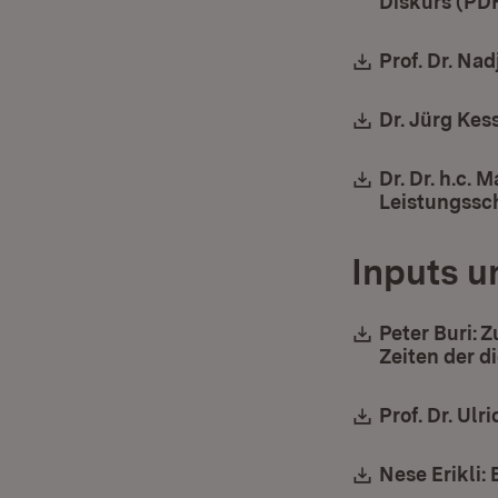
Diskurs (PD
Download:
Prof. Dr. Na
Download:
Dr. Jürg Kes
Download:
Dr. Dr. h.c.
Leistungssc
Inputs u
Download:
Peter Buri: 
Zeiten der d
Download:
Prof. Dr. Ul
Download:
Nese Erikli: