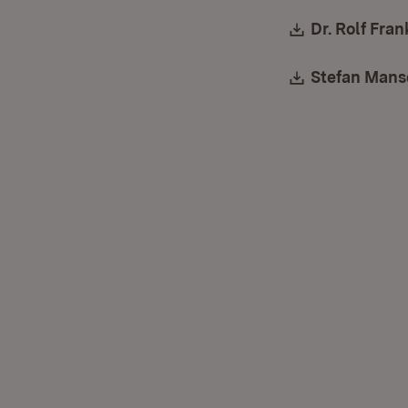
Download:
Dr. Rolf Fra
Download:
Stefan Manse