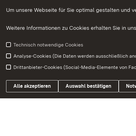
Versorgungsbezüge
Um unsere Webseite für Sie optimal gestalten und v
Bürgerbeauft
Kommunale Verfahren
Petition
Weitere Informationen zu Cookies erhalten Sie in un
Weitere
Volksantrag
Beteiligungsprozesse
Technisch notwendige Cookies
Volksabstim
Analyse-Cookies (Die Daten werden ausschließlich ano
Drittanbieter-Cookies (Social-Media-Elemente von Fac
Link zum Landesportal
Alle akzeptieren
Auswahl bestätigen
Not