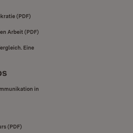
kratie (PDF)
(Öffnet in neuem Fenster)
ren Arbeit (PDF)
(Öffnet in neuem Fenster)
ergleich. Eine
ps
ommunikation in
in neuem Fenster)
urs (PDF)
(Öffnet in neuem Fenster)