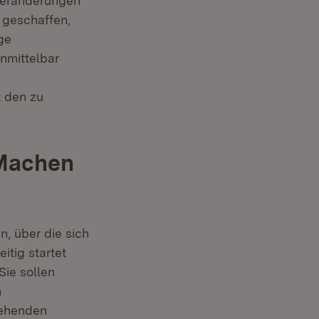
Veränderungen
 geschaffen,
ge
nmittelbar
t den zu
 Machen
, über die sich
itig startet
Sie sollen
n
gehenden