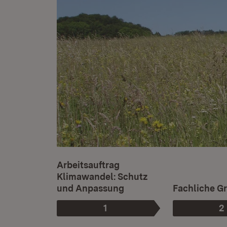
Arbeitsauftrag
Klimawandel: Schutz
und Anpassung
Fachliche G
1
2
Phase
:
P
: