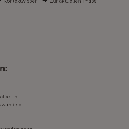
Kontextwissen
Zur aktuellen Phase
n:
alhof in
mawandels