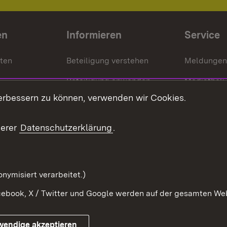
en
Informieren
Service
nten
Beteiligung verstehen
Meldungen
Beteiligung anwenden
Mediathek
erbessern zu können, verwenden wir Cookies.
ragte
Beteiligung stärken
Publikatio
Beteiligung erleben
Glossar
serer
Datenschutzerklärung
.
Beteiligung erforschen
mung
nymisiert verarbeitet.)
ebook, X / Twitter und Google werden auf der gesamten Webs
Impressum
Kontakt
Benutzungshinweise
Netiqu
wendige akzeptieren