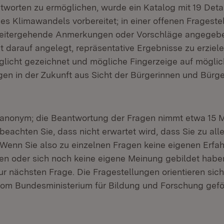
tworten zu ermöglichen, wurde ein Katalog mit 19 Deta
s Klimawandels vorbereitet; in einer offenen Frageste
eitergehende Anmerkungen oder Vorschläge angegebe
t darauf angelegt, repräsentative Ergebnisse zu erziele
aglicht gezeichnet und mögliche Fingerzeige auf mögl
en in der Zukunft aus Sicht der Bürgerinnen und Bürg
 anonym; die Beantwortung der Fragen nimmt etwa 15 Mi
beachten Sie, dass nicht erwartet wird, dass Sie zu all
Wenn Sie also zu einzelnen Fragen keine eigenen Erfa
en oder sich noch keine eigene Meinung gebildet habe
ur nächsten Frage. Die Fragestellungen orientieren sich
om Bundesministerium für Bildung und Forschung gefö
fnet in neuem Fenster)