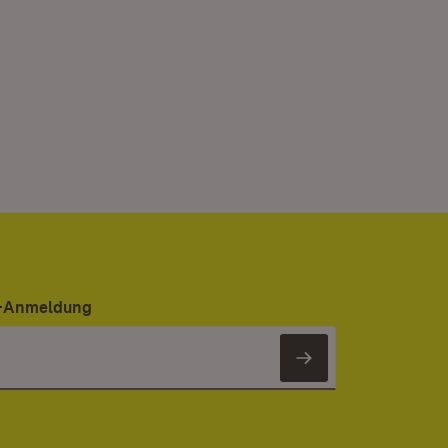
er-Anmeldung
Newsletter 