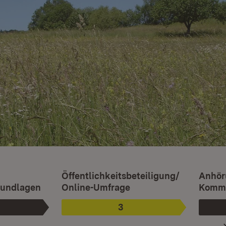
Ist ausgewählt.
Öffentlichkeitsbeteiligung/
Anhör
rundlagen
Online-Umfrage
Komme
3
hase
Phase
: