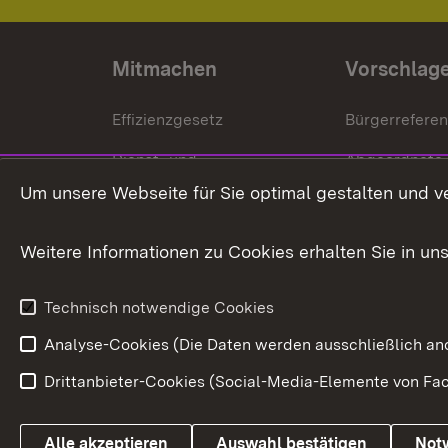
Mitmachen
Vorschlag
Effizienzgesetz
Bürgerrefere
Dienst- und
Abgeordnete
Versorgungsbezüge
Um unsere Webseite für Sie optimal gestalten und v
Bürgerbeauft
Kommunale Verfahren
Petition
Weitere Informationen zu Cookies erhalten Sie in un
Weitere
Volksantrag
Beteiligungsprozesse
Technisch notwendige Cookies
Volksabstim
Analyse-Cookies (Die Daten werden ausschließlich ano
Drittanbieter-Cookies (Social-Media-Elemente von Fac
Link zum Landesportal
Alle akzeptieren
Auswahl bestätigen
Not