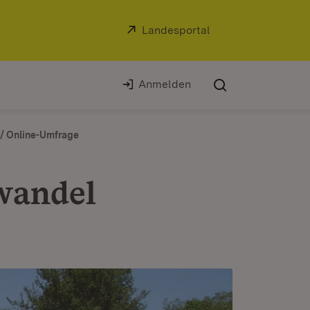
Extern:
Landesportal
(Öffnet in neuem Fe
Anmelden
g/ Online-Umfrage
wandel