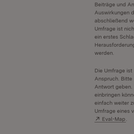
Beiträge und An
Auswirkungen de
abschließend w
Umfrage ist nich
ein erstes Schl
Herausforderung
werden.
Die Umfrage ist
Anspruch. Bitte 
Antwort geben. 
einbringen könn
einfach weiter z
Umfrage eines v
Extern:
(Öf
Eval-Map
.