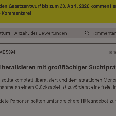
den Gesetzentwurf bis zum 30. April 2020 kommentier
re Kommentare!
atum
Anzahl der Bewertungen
Kommentar
ME 5894
1
liberalisieren mit großflächiger Suchtpr
 sollte komplett liberalisiert und dem staatlichen Mon
nahme an einem Glücksspiel ist zuvörderst eine freie, i
dete Personen sollten umfangreichere Hilfeangebot zu