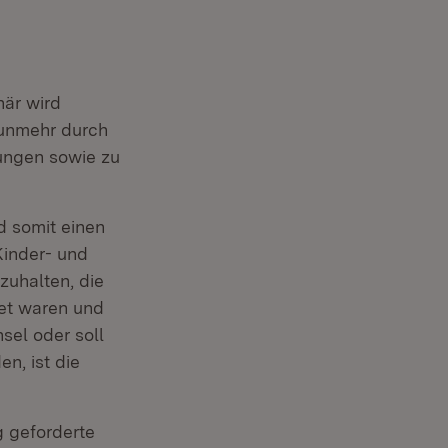
när wird
nunmehr durch
ungen sowie zu
d somit einen
Kinder- und
zuhalten, die
et waren und
sel oder soll
en, ist die
g geforderte