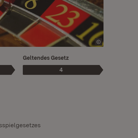
Ist die aktuelle Phase.
Geltendes Gesetz
4
Phase
:
sspielgesetzes