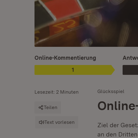
Ist ausgewählt.
Online-Kommentierung
Antwo
1
Phase
:
Glücksspiel
Lesezeit: 2 Minuten
Online
Teilen
Text vorlesen
Ziel der Gese
an den Dritte