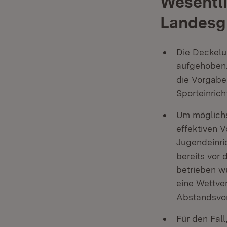
Wesentl
Landesg
Die Deckelu
aufgehoben.
die Vorgabe
Sporteinric
Um möglichs
effektiven 
Jugendeinri
bereits vor
betrieben w
eine Wettver
Abstandsvor
Für den Fal