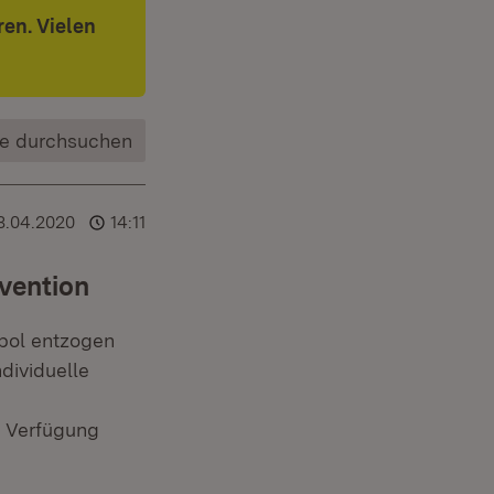
en. Vielen
e durchsuchen
8.04.2020
14:11
ävention
opol entzogen
ndividuelle
r Verfügung