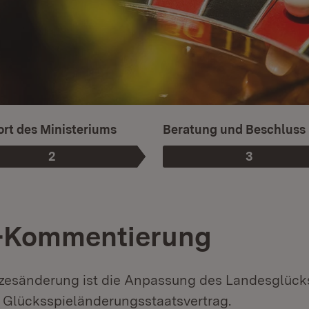
rt des Ministeriums
Beratung und Beschluss
2
3
Phase
:
Phase
:
-Kommentierung
tzesänderung ist die Anpassung des Landesglück
n Glücksspieländerungsstaatsvertrag.