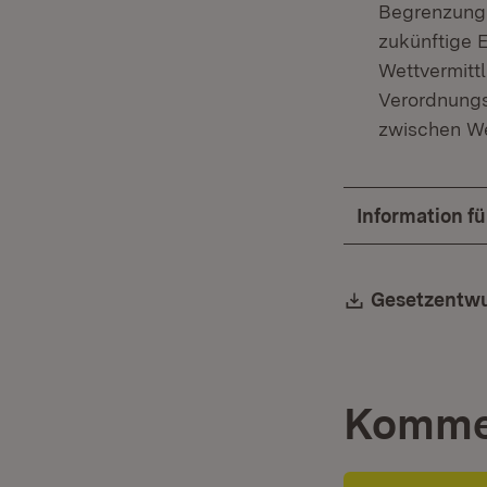
Begrenzung 
zukünftige 
Wettvermittl
Verordnungs
zwischen We
Information f
Download:
Gesetzentwu
Komme