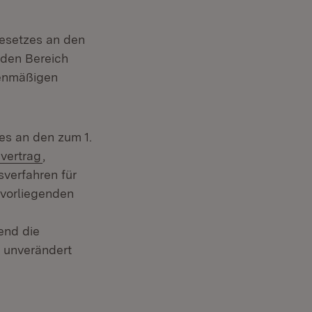
esetzes an den
 den Bereich
lenmäßigen
es an den zum 1.
(Öffnet in neuem Fenster)
vertrag
,
verfahren für
 vorliegenden
end die
u unverändert