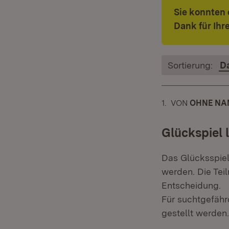
Sie konnten 
Dank für Ih
Sortierung:
D
1.
KOMMENTAR
VON
:
OHNE NA
Glückspiel 
Das Glücksspiel
werden. Die Teil
Entscheidung.
Für suchtgefähr
gestellt werden.