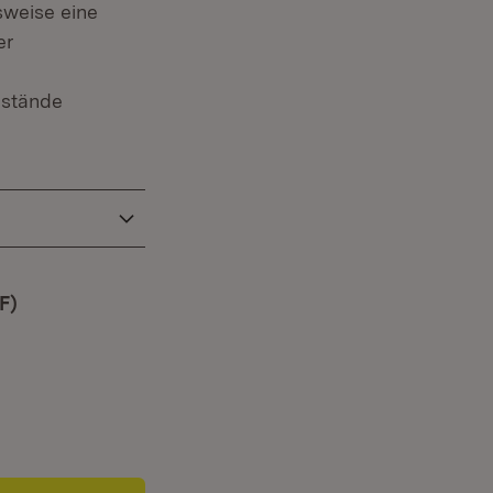
sweise eine
er
bstände
F)
(Öffnet in neuem Fenster)