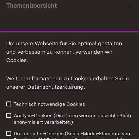
Themenübersicht
Social Media
Um unsere Webseite für Sie optimal gestalten
und verbessern zu können, verwenden wir
Facebook
Cookies.
Flickr
Weitere Informationen zu Cookies erhalten Sie in
X / Twitter
unserer
Datenschutzerklärung
.
Youtube
Technisch notwendige Cookies
Zum 
Analyse-Cookies (Die Daten werden ausschließlich
Impressum
Kontakt
anonymisiert verarbeitet.)
Benutzungshinweise
Netiquette
Drittanbieter-Cookies (Social-Media-Elemente von
Barrierefreiheit
Datenschutz