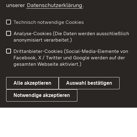
unserer
Datenschutzerklärung
.
Youtube
Technisch notwendige Cookies
Zum 
Analyse-Cookies (Die Daten werden ausschließlich
Impressum
Kontakt
anonymisiert verarbeitet.)
Benutzungshinweise
Netiquette
Drittanbieter-Cookies (Social-Media-Elemente von
Barrierefreiheit
Datenschutz
Facebook, X / Twitter und Google werden auf der
gesamten Webseite aktiviert.)
Cookies
Alle akzeptieren
Auswahl bestätigen
Notwendige akzeptieren
Link zum Landesportal