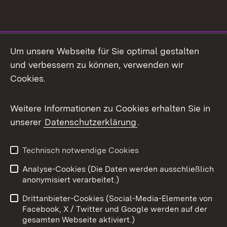
Social Media
Um unsere Webseite für Sie optimal gestalten
und verbessern zu können, verwenden wir
Facebook
Cookies.
Flickr
Weitere Informationen zu Cookies erhalten Sie in
X / Twitter
unserer
Datenschutzerklärung
.
Youtube
Technisch notwendige Cookies
Zum 
Analyse-Cookies (Die Daten werden ausschließlich
Impressum
Kontakt
anonymisiert verarbeitet.)
Benutzungshinweise
Netiquette
Drittanbieter-Cookies (Social-Media-Elemente von
Barrierefreiheit
Datenschutz
Facebook, X / Twitter und Google werden auf der
gesamten Webseite aktiviert.)
Cookies