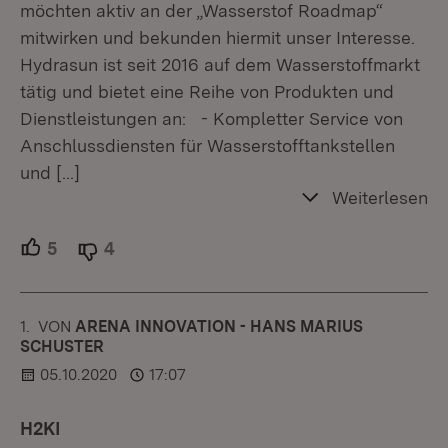
möchten aktiv an der „Wasserstof Roadmap“
mitwirken und bekunden hiermit unser Interesse.
Hydrasun ist seit 2016 auf dem Wasserstoffmarkt
tätig und bietet eine Reihe von Produkten und
Dienstleistungen an: - Kompletter Service von
Anschlussdiensten für Wasserstofftankstellen
und
[…]
Weiterlesen
5
Unterstützer.
4
Ablehner.
1.
KOMMENTAR
VON
:
ARENA INNOVATION - HANS MARIUS
SCHUSTER
05.10.2020
17:07
H2KI