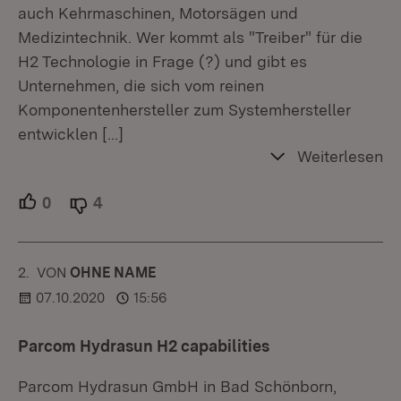
auch Kehrmaschinen, Motorsägen und
Medizintechnik. Wer kommt als "Treiber" für die
H2 Technologie in Frage (?) und gibt es
Unternehmen, die sich vom reinen
Komponentenhersteller zum Systemhersteller
entwicklen
[…]
Weiterlesen
0
Unterstützer.
4
Ablehner.
2.
KOMMENTAR
VON
:
OHNE NAME
07.10.2020
15:56
Parcom Hydrasun H2 capabilities
Parcom Hydrasun GmbH in Bad Schönborn,