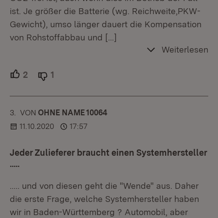
ist. Je größer die Batterie (wg. Reichweite,PKW-
Gewicht), umso länger dauert die Kompensation
von Rohstoffabbau und
[…]
Weiterlesen
2
Unterstützer.
1
Ablehner.
3.
KOMMENTAR
VON
:
OHNE NAME 10064
11.10.2020
17:57
Jeder Zulieferer braucht einen Systemhersteller
.....
..... und von diesen geht die "Wende" aus. Daher
die erste Frage, welche Systemhersteller haben
wir in Baden-Württemberg ? Automobil, aber