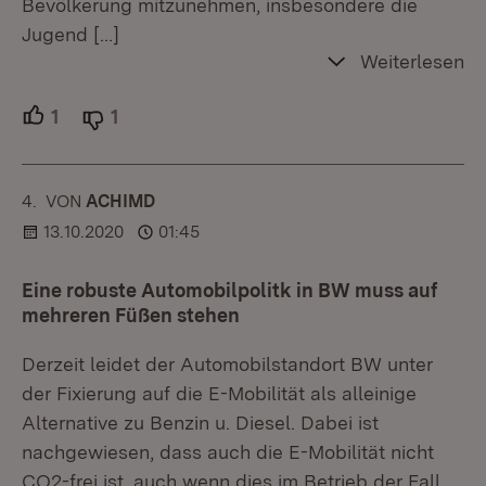
Bevölkerung mitzunehmen, insbesondere die
Jugend
[…]
Weiterlesen
1
Unterstützer.
1
Ablehner.
4.
KOMMENTAR
VON
:
ACHIMD
13.10.2020
01:45
Eine robuste Automobilpolitk in BW muss auf
mehreren Füßen stehen
Derzeit leidet der Automobilstandort BW unter
der Fixierung auf die E-Mobilität als alleinige
Alternative zu Benzin u. Diesel. Dabei ist
nachgewiesen, dass auch die E-Mobilität nicht
CO2-frei ist, auch wenn dies im Betrieb der Fall