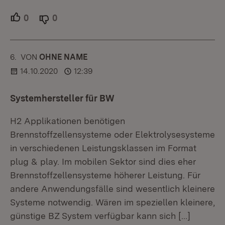
0
Unterstützer.
0
Ablehner.
6.
KOMMENTAR
VON
:
OHNE NAME
14.10.2020
12:39
Systemhersteller für BW
H2 Applikationen benötigen
Brennstoffzellensysteme oder Elektrolysesysteme
in verschiedenen Leistungsklassen im Format
plug & play. Im mobilen Sektor sind dies eher
Brennstoffzellensysteme höherer Leistung. Für
andere Anwendungsfälle sind wesentlich kleinere
Systeme notwendig. Wären im speziellen kleinere,
günstige BZ System verfügbar kann sich
[…]