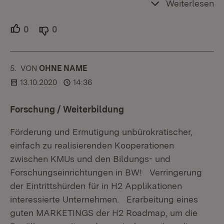
Weiterlesen
0
Unterstützer.
0
Ablehner.
5.
KOMMENTAR
VON
:
OHNE NAME
13.10.2020
14:36
Forschung / Weiterbildung
Förderung und Ermutigung unbürokratischer,
einfach zu realisierenden Kooperationen
zwischen KMUs und den Bildungs- und
Forschungseinrichtungen in BW! Verringerung
der Eintrittshürden für in H2 Applikationen
interessierte Unternehmen. Erarbeitung eines
guten MARKETINGS der H2 Roadmap, um die