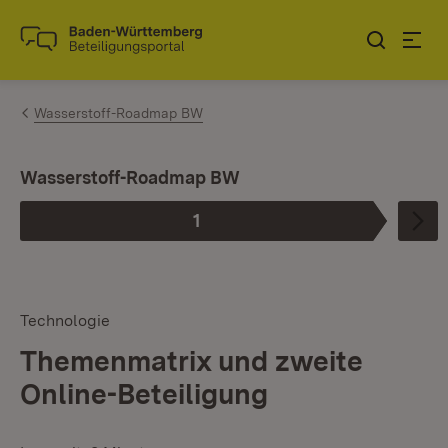
Zum Inhalt springen
Link zur Startseite
Wasserstoff-Roadmap BW
Wasserstoff-Roadmap BW
1
Phase
:
Technologie
Themenmatrix und zweite
Online-Beteiligung