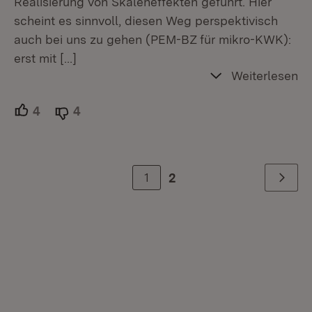
Realisierung von Skaleneffekten geführt. Hier
scheint es sinnvoll, diesen Weg perspektivisch
auch bei uns zu gehen (PEM-BZ für mikro-KWK):
erst mit
[…]
Weiterlesen
4
Unterstützer.
4
Ablehner.
1
2
Weiter