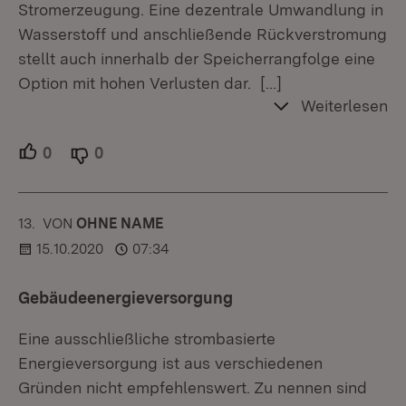
Stromerzeugung. Eine dezentrale Umwandlung in
Wasserstoff und anschließende Rückverstromung
stellt auch innerhalb der Speicherrangfolge eine
Option mit hohen Verlusten dar.
[…]
Weiterlesen
0
Unterstützer.
0
Ablehner.
13.
KOMMENTAR
VON
:
OHNE NAME
15.10.2020
07:34
Gebäudeenergieversorgung
Eine ausschließliche strombasierte
Energieversorgung ist aus verschiedenen
Gründen nicht empfehlenswert. Zu nennen sind