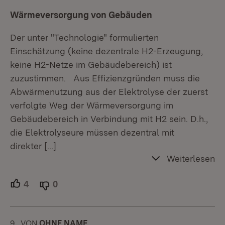
Wärmeversorgung von Gebäuden
Der unter "Technologie" formulierten
Einschätzung (keine dezentrale H2-Erzeugung,
keine H2-Netze im Gebäudebereich) ist
zuzustimmen. Aus Effizienzgründen muss die
Abwärmenutzung aus der Elektrolyse der zuerst
verfolgte Weg der Wärmeversorgung im
Gebäudebereich in Verbindung mit H2 sein. D.h.,
die Elektrolyseure müssen dezentral mit
direkter
[…]
Weiterlesen
4
Unterstützer.
0
Ablehner.
9.
KOMMENTAR
VON
:
OHNE NAME