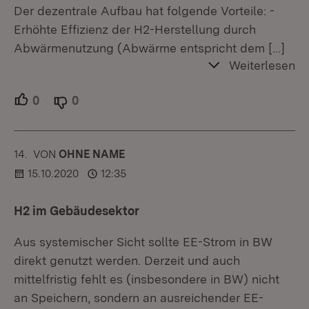
Der dezentrale Aufbau hat folgende Vorteile: -
Erhöhte Effizienz der H2-Herstellung durch
Abwärmenutzung (Abwärme entspricht dem
[…]
Weiterlesen
0
Unterstützer.
0
Ablehner.
14.
KOMMENTAR
VON
:
OHNE NAME
15.10.2020
12:35
H2 im Gebäudesektor
Aus systemischer Sicht sollte EE-Strom in BW
direkt genutzt werden. Derzeit und auch
mittelfristig fehlt es (insbesondere in BW) nicht
an Speichern, sondern an ausreichender EE-