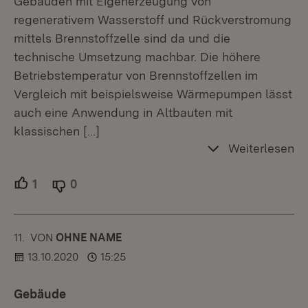
Gebäuden mit Eigenerzeugung von
regenerativem Wasserstoff und Rückverstromung
mittels Brennstoffzelle sind da und die
technische Umsetzung machbar. Die höhere
Betriebstemperatur von Brennstoffzellen im
Vergleich mit beispielsweise Wärmepumpen lässt
auch eine Anwendung in Altbauten mit
klassischen
[…]
Weiterlesen
1
Unterstützer.
0
Ablehner.
11.
KOMMENTAR
VON
:
OHNE NAME
13.10.2020
15:25
Gebäude