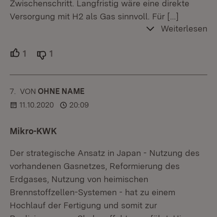
Zwischenschritt. Langfristig wäre eine direkte
Versorgung mit H2 als Gas sinnvoll. Für
[…]
Weiterlesen
1
Unterstützer.
1
Ablehner.
7.
KOMMENTAR
VON
:
OHNE NAME
11.10.2020
20:09
Mikro-KWK
Der strategische Ansatz in Japan - Nutzung des
vorhandenen Gasnetzes, Reformierung des
Erdgases, Nutzung von heimischen
Brennstoffzellen-Systemen - hat zu einem
Hochlauf der Fertigung und somit zur