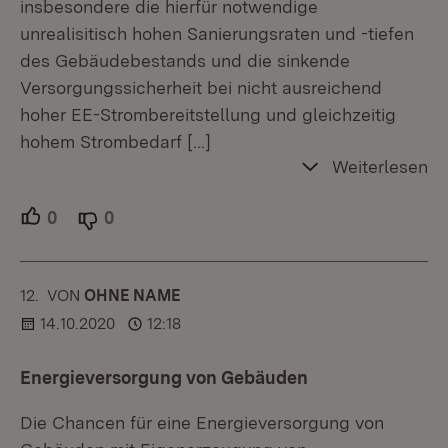
insbesondere die hierfür notwendige
unrealisitisch hohen Sanierungsraten und -tiefen
des Gebäudebestands und die sinkende
Versorgungssicherheit bei nicht ausreichend
hoher EE-Strombereitstellung und gleichzeitig
hohem Strombedarf
[…]
Weiterlesen
0
Unterstützer.
0
Ablehner.
12.
KOMMENTAR
VON
:
OHNE NAME
14.10.2020
12:18
Energieversorgung von Gebäuden
Die Chancen für eine Energieversorgung von