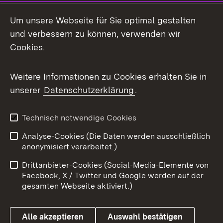
Social Media
Um unsere Webseite für Sie optimal gestalten
und verbessern zu können, verwenden wir
Facebook
Cookies.
Flickr
Weitere Informationen zu Cookies erhalten Sie in
X / Twitter
unserer
Datenschutzerklärung
.
Youtube
Technisch notwendige Cookies
Zum 
Analyse-Cookies (Die Daten werden ausschließlich
Impressum
Kontakt
anonymisiert verarbeitet.)
Benutzungshinweise
Netiquette
Drittanbieter-Cookies (Social-Media-Elemente von
Barrierefreiheit
Datenschutz
Facebook, X / Twitter und Google werden auf der
gesamten Webseite aktiviert.)
Cookies
Alle akzeptieren
Auswahl bestätigen