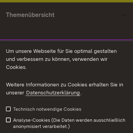
Themenübersicht
Social Media
Um unsere Webseite für Sie optimal gestalten
und verbessern zu können, verwenden wir
Facebook
Cookies.
Flickr
Weitere Informationen zu Cookies erhalten Sie in
X / Twitter
unserer
Datenschutzerklärung
.
Youtube
Technisch notwendige Cookies
Zum 
Analyse-Cookies (Die Daten werden ausschließlich
Impressum
Kontakt
anonymisiert verarbeitet.)
Benutzungshinweise
Netiquette