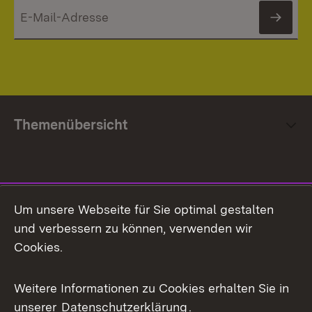
News
Themenübersicht
Social Media
Um unsere Webseite für Sie optimal gestalten
und verbessern zu können, verwenden wir
Facebook
Cookies.
Flickr
Weitere Informationen zu Cookies erhalten Sie in
X / Twitter
unserer
Datenschutzerklärung
.