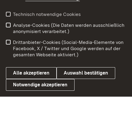
Youtube
Technisch notwendige Cookies
Zum 
Analyse-Cookies (Die Daten werden ausschließlich
Impressum
Kontakt
anonymisiert verarbeitet.)
Benutzungshinweise
Netiquette
Drittanbieter-Cookies (Social-Media-Elemente von
Barrierefreiheit
Datenschutz
Facebook, X / Twitter und Google werden auf der
gesamten Webseite aktiviert.)
Cookies
Alle akzeptieren
Auswahl bestätigen
Notwendige akzeptieren
Link zum Landesportal