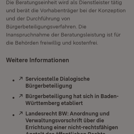
Die Beratungseinheit wird als Dienstleister tätig
und berät die Vorhabenträger bei der Konzeption
und der Durchführung von
Bürgerbeteiligungsverfahren. Die
Inanspruchnahme der Beratungsleistung ist für
die Behörden freiwillig und kostenfrei.
Weitere Informationen
Extern:
Servicestelle Dialogische
Bürgerbeteiligung
(Öffnet in neuem Fenste
Extern:
Bürgerbeteiligung hat sich in Baden-
Württemberg etabliert
(Öffnet in neuem Fe
Extern:
Landesrecht BW: Anordnung und
Verwaltungsvorschrift über die
Errichtung einer nicht-rechtsfähigen