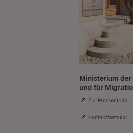
Ministerium der 
und für Migrati
Extern:
Zur Pressestelle
(Ö
Extern:
Kontaktformular
(Ö