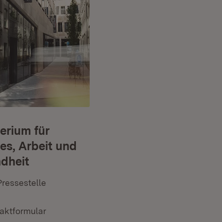
erium für
es, Arbeit und
dheit
rn:
Pressestelle
(Öffnet in neuem Fenster)
rn:
aktformular
(Öffnet in neuem Fenster)