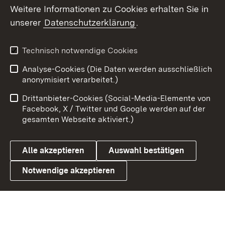
Weitere Informationen zu Cookies erhalten Sie in
X / Twitter
unserer
Datenschutzerklärung
.
Youtube
Technisch notwendige Cookies
Zum 
Analyse-Cookies (Die Daten werden ausschließlich
Impressum
Kontakt
anonymisiert verarbeitet.)
Benutzungshinweise
Netiquette
Drittanbieter-Cookies (Social-Media-Elemente von
Barrierefreiheit
Datenschutz
Facebook, X / Twitter und Google werden auf der
gesamten Webseite aktiviert.)
Cookies
Alle akzeptieren
Auswahl bestätigen
Notwendige akzeptieren
Link zum Landesportal