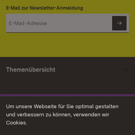
E-Mail zur Newsletter-Anmeldung
News
Themenübersicht
Social Media
Um unsere Webseite für Sie optimal gestalten
und verbessern zu können, verwenden wir
Facebook
Cookies.
Flickr