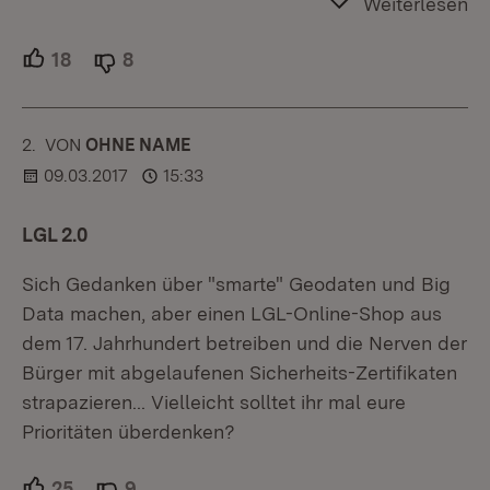
Weiterlesen
18
Unterstützer.
8
Ablehner.
2.
KOMMENTAR
VON
:
OHNE NAME
09.03.2017
15:33
LGL 2.0
Sich Gedanken über "smarte" Geodaten und Big
Data machen, aber einen LGL-Online-Shop aus
dem 17. Jahrhundert betreiben und die Nerven der
Bürger mit abgelaufenen Sicherheits-Zertifikaten
strapazieren... Vielleicht solltet ihr mal eure
Prioritäten überdenken?
25
Unterstützer.
9
Ablehner.