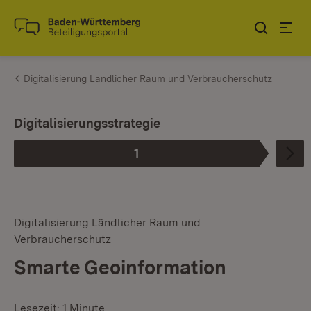
Zum Inhalt springen
Link zur Startseite
Digitalisierung Ländlicher Raum und Verbraucherschutz
Digitalisierungsstrategie
1
Phase
:
Digitalisierung Ländlicher Raum und
Verbraucherschutz
Smarte Geoinformation
Lesezeit: 1 Minute