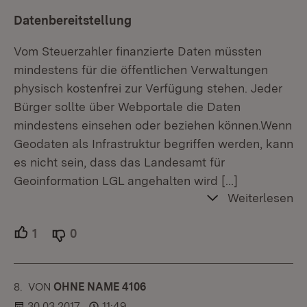
Datenbereitstellung
Vom Steuerzahler finanzierte Daten müssten
mindestens für die öffentlichen Verwaltungen
physisch kostenfrei zur Verfügung stehen. Jeder
Bürger sollte über Webportale die Daten
mindestens einsehen oder beziehen können.Wenn
Geodaten als Infrastruktur begriffen werden, kann
es nicht sein, dass das Landesamt für
Geoinformation LGL angehalten wird
[…]
Weiterlesen
1
Unterstützer.
0
Ablehner.
8.
KOMMENTAR
VON
:
OHNE NAME 4106
30.03.2017
11:49