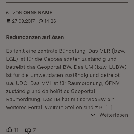
6.
KOMMENTAR
VON
:
OHNE NAME
27.03.2017
14:26
Redundanzen auflösen
Es fehlt eine zentrale Bündelung. Das MLR (bzw.
LGL) ist für die Geobasisdaten zuständig und
betreibt das Geoportal BW. Das UM (bzw. LUBW)
ist für die Umweltdaten zuständig und betreibt
u.a. UDO. Das MVI ist für Raumordnung, ÖPNV
zuständig und da heißt es Geoportal
Raumordnung. Das IM hat mit serviceBW ein
weiteres Portal. Weitere Stellen sind z.B.
[…]
Weiterlesen
11
Unterstützer.
7
Ablehner.