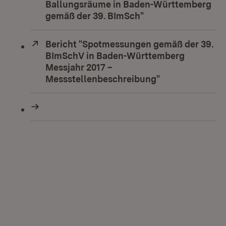
Ballungsräume in Baden-Württemberg
gemäß der 39. BImSch"
(Öffnet in neuem F
Extern:
Bericht "Spotmessungen gemäß der 39.
BImSchV in Baden-Württemberg
Messjahr 2017 –
Messstellenbeschreibung"
(Öffnet in neue