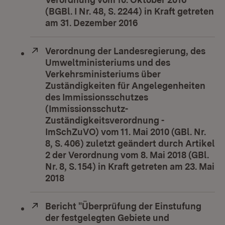
(BGBl. I Nr. 48, S. 2244) in Kraft getreten
am 31. Dezember 2016
(Öffnet in neuem Fe
Extern:
Verordnung der Landesregierung, des
Umweltministeriums und des
Verkehrsministeriums über
Zuständigkeiten für Angelegenheiten
des Immissionsschutzes
(Immissionsschutz-
Zuständigkeitsverordnung -
ImSchZuVO) vom 11. Mai 2010 (GBl. Nr.
8, S. 406) zuletzt geändert durch Artikel
2 der Verordnung vom 8. Mai 2018 (GBl.
Nr. 8, S. 154) in Kraft getreten am 23. Mai
2018
(Öffnet in neuem Fenster)
Extern:
Bericht "Überprüfung der Einstufung
der festgelegten Gebiete und