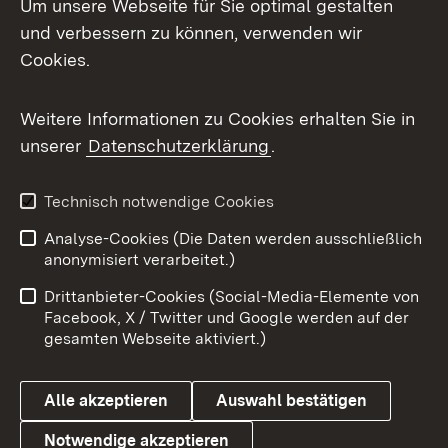
Um unsere Webseite für Sie optimal gestalten
und verbessern zu können, verwenden wir
Facebook
Cookies.
Flickr
Weitere Informationen zu Cookies erhalten Sie in
X / Twitter
unserer
Datenschutzerklärung
.
Youtube
Technisch notwendige Cookies
Zum 
Analyse-Cookies (Die Daten werden ausschließlich
Impressum
Kontakt
anonymisiert verarbeitet.)
Benutzungshinweise
Netiquette
Drittanbieter-Cookies (Social-Media-Elemente von
Barrierefreiheit
Datenschutz
Facebook, X / Twitter und Google werden auf der
gesamten Webseite aktiviert.)
Cookies
Alle akzeptieren
Auswahl bestätigen
Notwendige akzeptieren