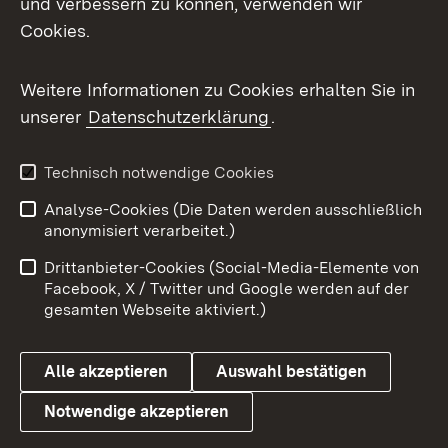
und verbessern zu können, verwenden wir
Facebook
Cookies.
Flickr
Weitere Informationen zu Cookies erhalten Sie in
X / Twitter
unserer
Datenschutzerklärung
.
Youtube
Technisch notwendige Cookies
Zum 
Analyse-Cookies (Die Daten werden ausschließlich
Impressum
Kontakt
anonymisiert verarbeitet.)
Benutzungshinweise
Netiquette
Drittanbieter-Cookies (Social-Media-Elemente von
Barrierefreiheit
Datenschutz
Facebook, X / Twitter und Google werden auf der
gesamten Webseite aktiviert.)
Cookies
Alle akzeptieren
Auswahl bestätigen
Notwendige akzeptieren
Link zum Landesportal