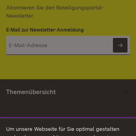
Abonnieren Sie den Beteiligungsportal-
Newsletter.
E-Mail zur Newsletter-Anmeldung
News
Themenübersicht
Social Media
Um unsere Webseite für Sie optimal gestalten