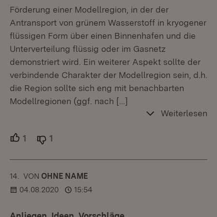
Förderung einer Modellregion, in der der
Antransport von grünem Wasserstoff in kryogener
flüssigen Form über einen Binnenhafen und die
Unterverteilung flüssig oder im Gasnetz
demonstriert wird. Ein weiterer Aspekt sollte der
verbindende Charakter der Modellregion sein, d.h.
die Region sollte sich eng mit benachbarten
Modellregionen (ggf. nach
[…]
Weiterlesen
1
Unterstützer.
1
Ablehner.
14.
KOMMENTAR
VON
:
OHNE NAME
04.08.2020
15:54
Anliegen, Ideen, Vorschläge