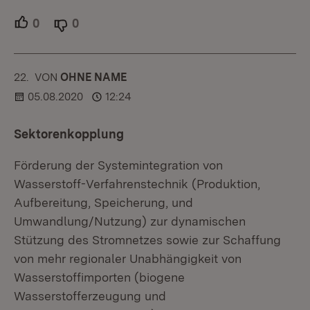
0
Unterstützer.
0
Ablehner.
22.
KOMMENTAR
VON
:
OHNE NAME
05.08.2020
12:24
Sektorenkopplung
Förderung der Systemintegration von
Wasserstoff-Verfahrenstechnik (Produktion,
Aufbereitung, Speicherung, und
Umwandlung/Nutzung) zur dynamischen
Stützung des Stromnetzes sowie zur Schaffung
von mehr regionaler Unabhängigkeit von
Wasserstoffimporten (biogene
Wasserstofferzeugung und