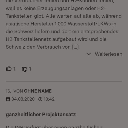
die Verbraucher fehlen und H2-Kunden fehlen,
weil es keine Erzeugungsanlagen oder H2-
Tankstellen gibt. Alle warten auf alle ab, während
asiatische Hersteller 1.000 Wasserstoff-LKWs in
die Schweiz liefern und dort ein entsprechendes
H2-Tankstellennetz aufgebaut wird und die
Schweiz den Verbrauch von
[…]
Weiterlesen
1
Unterstützer.
1
Ablehner.
16.
KOMMENTAR
VON
:
OHNE NAME
04.08.2020
18:42
ganzheitlicher Projektansatz
Die INP verfügt über einen ganzheitlichen