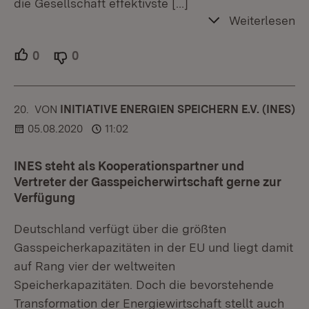
die Gesellschaft effektivste
[…]
Weiterlesen
0
Unterstützer.
0
Ablehner.
20.
KOMMENTAR
VON
:
INITIATIVE ENERGIEN SPEICHERN E.V. (INES)
05.08.2020
11:02
INES steht als Kooperationspartner und
Vertreter der Gasspeicherwirtschaft gerne zur
Verfügung
Deutschland verfügt über die größten
Gasspeicherkapazitäten in der EU und liegt damit
auf Rang vier der weltweiten
Speicherkapazitäten. Doch die bevorstehende
Transformation der Energiewirtschaft stellt auch