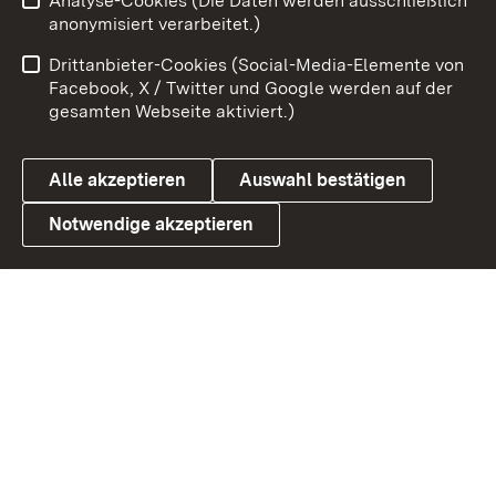
Analyse-Cookies (Die Daten werden ausschließlich
Impressum
Kontakt
anonymisiert verarbeitet.)
Benutzungshinweise
Netiquette
Drittanbieter-Cookies (Social-Media-Elemente von
Barrierefreiheit
Datenschutz
Facebook, X / Twitter und Google werden auf der
gesamten Webseite aktiviert.)
Cookies
Alle akzeptieren
Auswahl bestätigen
Notwendige akzeptieren
Link zum Landesportal