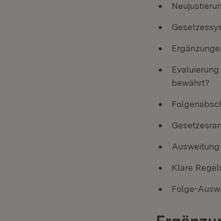
Neujustieru
Gesetzessys
Ergänzungen
Evaluierung 
bewährt?
Folgenabsc
Gesetzesran
Ausweitung 
Klare Regel
Folge-Ausw