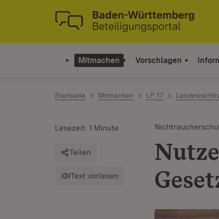
Zum Inhalt springen
Link zur Startseite
Mitmachen
Vorschlagen
Infor
Startseite
Mitmachen
LP 17
Landesnichtr
Nichtraucherschu
Lesezeit: 1 Minute
Nutze
Teilen
Geset
Text vorlesen