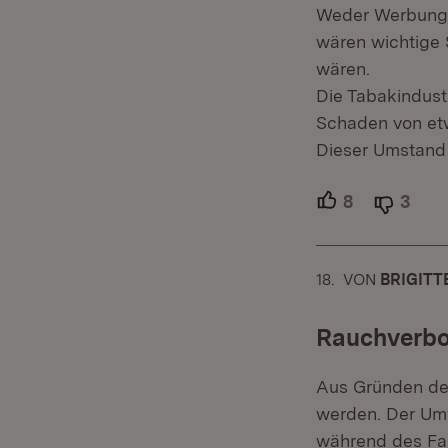
Weder Werbung,
wären wichtige 
wären.
Die Tabakindustr
Schaden von etw
Dieser Umstand
8
Unterstütze
3
Able
18.
KOMMENTAR
VON
:
BRIGITTE
Rauchverbot
Aus Gründen der
werden. Der Umw
während des Fa