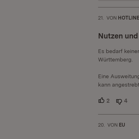
21.
KOMMENTAR
VON
:
HOTLIN
Nutzen und
Es bedarf kein
Württemberg.
Eine Ausweitung
kann angestreb
2
Unterstütze
4
Able
20.
KOMMENTAR
VON
:
EU