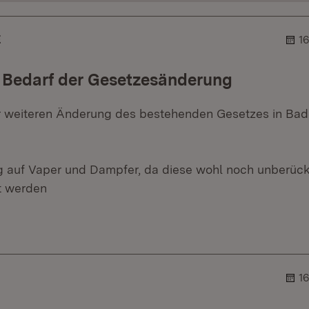
E
1
 Bedarf der Gesetzesänderung
er weiteren Änderung des bestehenden Gesetzes in Ba
 auf Vaper und Dampfer, da diese wohl noch unberücks
t werden
r.
hner.
1