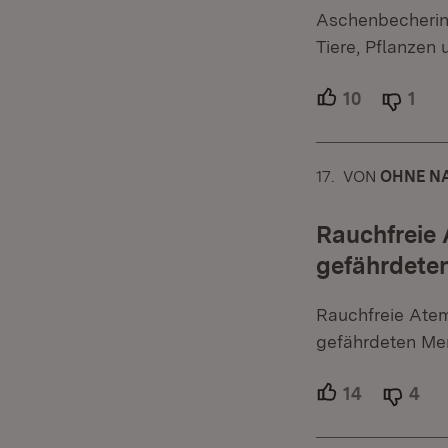
Aschenbecherinh
Tiere, Pflanzen
10
Unterstütz
1
Abl
17.
KOMMENTAR
VON
:
OHNE NA
Rauchfreie 
gefährdete
Rauchfreie Ateml
gefährdeten Men
14
Unterstütz
4
Abl