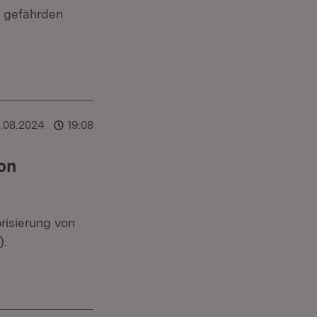
d gefährden
.08.2024
19:08
von
orisierung von
).