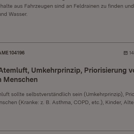
alte aus Fahrzeugen sind an Feldrainen zu finden un
 und Wasser.
er.
ehner.
ME 104196
14
Atemluft, Umkehrprinzip, Priorisierung 
n Menschen
uft sollte selbstverständlich sein (Umkehrprinzip), Pri
schen (Kranke: z. B. Asthma, COPD, etc.), Kinder, Alte
er.
ehner.