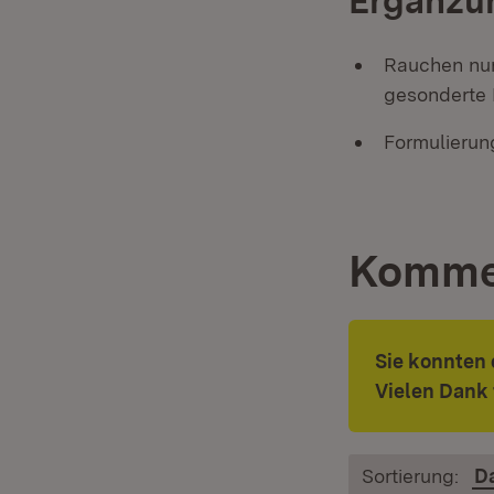
Ergänzun
Rauchen nur
gesonderte 
Formulierun
Komme
Sie konnten
Vielen Dank 
Sortierung:
D