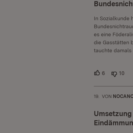
Bundesnicht
In Sozialkunde 
Bundesnichtrau
es eine Föderal
die Gasstätten 
tauchte damals 
6
Unterstütze
10
Abl
19.
KOMMENTAR
VON
:
NOCANC
Umsetzung
Eindämmun