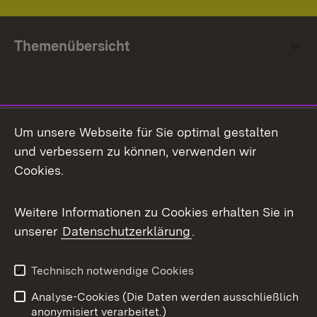
Themenübersicht
Social Media
Um unsere Webseite für Sie optimal gestalten
und verbessern zu können, verwenden wir
Facebook
Cookies.
Flickr
Weitere Informationen zu Cookies erhalten Sie in
X / Twitter
unserer
Datenschutzerklärung
.
Youtube
Technisch notwendige Cookies
Zum 
Analyse-Cookies (Die Daten werden ausschließlich
Impressum
Kontakt
anonymisiert verarbeitet.)