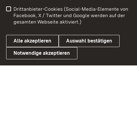
Benutzungshinweise
Netiquette
Drittanbieter-Cookies (Social-Media-Elemente von
Barrierefreiheit
Datenschutz
Facebook, X / Twitter und Google werden auf der
gesamten Webseite aktiviert.)
Cookies
Alle akzeptieren
Auswahl bestätigen
Notwendige akzeptieren
Link zum Landesportal