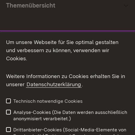
Themenübersicht
Social Media
Um unsere Webseite für Sie optimal gestalten
und verbessern zu können, verwenden wir
Facebook
Cookies.
Flickr
Weitere Informationen zu Cookies erhalten Sie in
X / Twitter
unserer
Datenschutzerklärung
.
Youtube
Technisch notwendige Cookies
Zum 
Analyse-Cookies (Die Daten werden ausschließlich
Impressum
Kontakt
anonymisiert verarbeitet.)
Benutzungshinweise
Netiquette
Drittanbieter-Cookies (Social-Media-Elemente von
Barrierefreiheit
Datenschutz