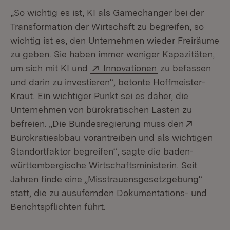
„So wichtig es ist, KI als Gamechanger bei der
Transformation der Wirtschaft zu begreifen, so
wichtig ist es, den Unternehmen wieder Freiräume
zu geben. Sie haben immer weniger Kapazitäten,
Extern:
(Öffnet in neuem 
um sich mit KI und
Innovationen
zu befassen
und darin zu investieren“, betonte Hoffmeister-
Kraut. Ein wichtiger Punkt sei es daher, die
Unternehmen von bürokratischen Lasten zu
Extern:
befreien. „Die Bundesregierung muss den
(Öffnet in neuem Fenster)
Bürokratieabbau
vorantreiben und als wichtigen
Standortfaktor begreifen“, sagte die baden-
württembergische Wirtschaftsministerin. Seit
Jahren finde eine „Misstrauensgesetzgebung“
statt, die zu ausufernden Dokumentations- und
Berichtspflichten führt.