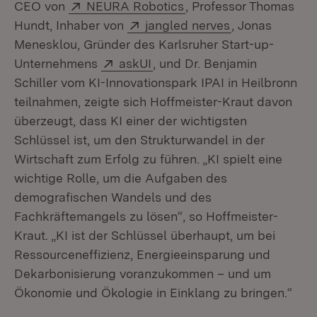
Extern:
(Öffnet in neuem Fenst
CEO von
NEURA Robotics
, Professor Thomas
Extern:
(Öffnet in neu
Hundt, Inhaber von
jangled nerves
, Jonas
Menesklou, Gründer des Karlsruher Start-up-
Extern:
(Öffnet in neuem Fenster)
Unternehmens
askUI
, und Dr. Benjamin
Schiller vom KI-Innovationspark IPAI in Heilbronn
teilnahmen, zeigte sich Hoffmeister-Kraut davon
überzeugt, dass KI einer der wichtigsten
Schlüssel ist, um den Strukturwandel in der
Wirtschaft zum Erfolg zu führen. „KI spielt eine
wichtige Rolle, um die Aufgaben des
demografischen Wandels und des
Fachkräftemangels zu lösen“, so Hoffmeister-
Kraut. „KI ist der Schlüssel überhaupt, um bei
Ressourceneffizienz, Energieeinsparung und
Dekarbonisierung voranzukommen – und um
Ökonomie und Ökologie in Einklang zu bringen.“