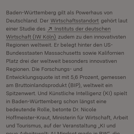
Baden-Württemberg gilt als Powerhaus von
Deutschland. Der
Wirtschaftsstandort
gehört laut
Extern:
einer Studie des
Instituts der deutschen
(Öffnet in neuem Fenster)
Wirtschaft (IW Köln)
zudem zu den innovativsten
Regionen weltweit. Er belegt hinter den US-
Bundesstaaten Massachusetts sowie Kalifornien
Platz drei der weltweit besonders innovativen
Regionen. Die Forschungs- und
Entwicklungsquote ist mit 5,6 Prozent, gemessen
am Bruttoinlandsprodukt (BIP), weltweit ein
Spitzenwert. Und Künstliche Intelligenz (KI) spielt
in Baden-Württemberg schon längst eine
bedeutende Rolle, betonte Dr. Nicole
Hoffmeister-Kraut, Ministerin für Wirtschaft, Arbeit
und Tourismus, auf der Veranstaltung „KI und
neue Arbeitswelt: AI Mindset made in BW“, die