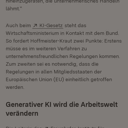
hineinzugeraten, die unternehmerisches Handeln
lähmt.“
Extern:
(Öffnet in neuem Fenster)
Auch beim
KI-Gesetz
steht das
Wirtschaftsministerium in Kontakt mit dem Bund.
So fordert Hoffmeister-Kraut zwei Punkte: Erstens
müsse es im weiteren Verfahren zu
unternehmensfreundlichen Regelungen kommen.
Zum zweiten sei es notwendig, dass die
Regelungen in allen Mitgliedsstaaten der
Europäischen Union (EU) einheitlich getroffen
werden.
Generativer KI wird die Arbeitswelt
verändern
Extern: