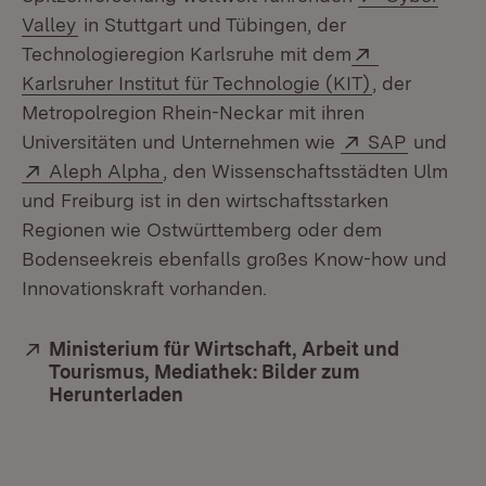
(Öffnet in neuem Fenster)
Valley
in Stuttgart und Tübingen, der
Extern:
Technologieregion Karlsruhe mit dem
(Öffnet in n
Karlsruher Institut für Technologie (KIT)
, der
Metropolregion Rhein-Neckar mit ihren
Extern:
(Öffnet 
Universitäten und Unternehmen wie
SAP
und
Extern:
(Öffnet in neuem Fenster)
Aleph Alpha
, den Wissenschaftsstädten Ulm
und Freiburg ist in den wirtschaftsstarken
Regionen wie Ostwürttemberg oder dem
Bodenseekreis ebenfalls großes Know-how und
Innovationskraft vorhanden.
Extern:
Ministerium für Wirtschaft, Arbeit und
Tourismus, Mediathek: Bilder zum
Herunterladen
(Öffnet in neuem Fenster)