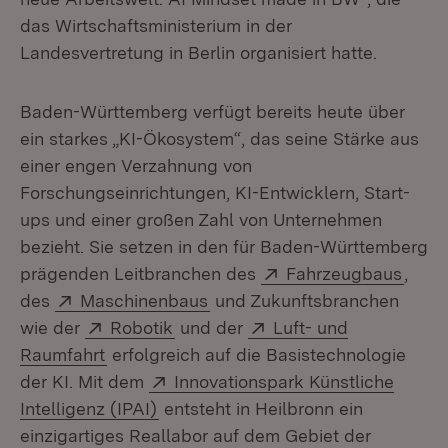
das Wirtschaftsministerium in der
Landesvertretung in Berlin organisiert hatte.
Baden-Württemberg verfügt bereits heute über
ein starkes „KI-Ökosystem“, das seine Stärke aus
einer engen Verzahnung von
Forschungseinrichtungen, KI-Entwicklern, Start-
ups und einer großen Zahl von Unternehmen
bezieht. Sie setzen in den für Baden-Württemberg
Extern:
(Öffn
prägenden Leitbranchen des
Fahrzeugbaus
,
Extern:
(Öffnet in neuem Fenster)
des
Maschinenbaus
und Zukunftsbranchen
Extern:
(Öffnet in neuem Fenster)
Extern:
wie der
Robotik
und der
Luft- und
(Öffnet in neuem Fenster)
Raumfahrt
erfolgreich auf die Basistechnologie
Extern:
der KI. Mit dem
Innovationspark Künstliche
(Öffnet in neuem Fenster)
Intelligenz (IPAI)
entsteht in Heilbronn ein
einzigartiges Reallabor auf dem Gebiet der