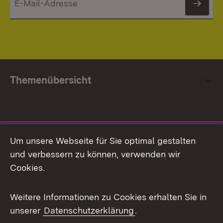
News
Themenübersicht
Social Media
Um unsere Webseite für Sie optimal gestalten
und verbessern zu können, verwenden wir
Facebook
Cookies.
Flickr
Weitere Informationen zu Cookies erhalten Sie in
X / Twitter
unserer
Datenschutzerklärung
.
Youtube