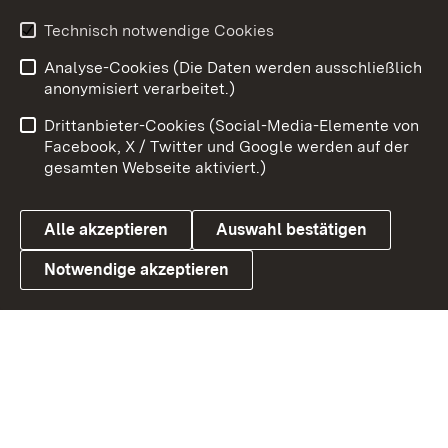
Technisch notwendige Cookies
Zum 
Analyse-Cookies (Die Daten werden ausschließlich
Impressum
Kontakt
anonymisiert verarbeitet.)
Benutzungshinweise
Netiquette
Drittanbieter-Cookies (Social-Media-Elemente von
Barrierefreiheit
Datenschutz
Facebook, X / Twitter und Google werden auf der
gesamten Webseite aktiviert.)
Cookies
Alle akzeptieren
Auswahl bestätigen
Notwendige akzeptieren
Link zum Landesportal