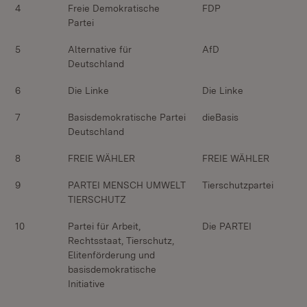
4
Freie Demokratische
FDP
Partei
5
Alternative für
AfD
Deutschland
6
Die Linke
Die Linke
7
Basisdemokratische Partei
dieBasis
Deutschland
8
FREIE WÄHLER
FREIE WÄHLER
9
PARTEI MENSCH UMWELT
Tierschutzpartei
TIERSCHUTZ
10
Partei für Arbeit,
Die PARTEI
Rechtsstaat, Tierschutz,
Elitenförderung und
basisdemokratische
Initiative