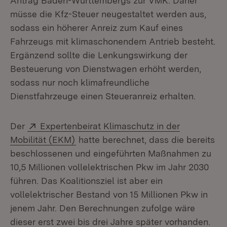
Antrag Baden-Württembergs zur VMK. Daher
müsse die Kfz-Steuer neugestaltet werden aus,
sodass ein höherer Anreiz zum Kauf eines
Fahrzeugs mit klimaschonendem Antrieb besteht.
Ergänzend sollte die Lenkungswirkung der
Besteuerung von Dienstwagen erhöht werden,
sodass nur noch klimafreundliche
Dienstfahrzeuge einen Steueranreiz erhalten.
Extern:
Der
Expertenbeirat Klimaschutz in der
(Öffnet in neuem Fenster)
Mobilität (EKM)
hatte berechnet, dass die bereits
beschlossenen und eingeführten Maßnahmen zu
10,5 Millionen vollelektrischen Pkw im Jahr 2030
führen. Das Koalitionsziel ist aber ein
vollelektrischer Bestand von 15 Millionen Pkw in
jenem Jahr. Den Berechnungen zufolge wäre
dieser erst zwei bis drei Jahre später vorhanden.