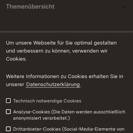
Themenübersicht
Social Media
Um unsere Webseite für Sie optimal gestalten
und verbessern zu können, verwenden wir
Facebook
Cookies.
Flickr
Weitere Informationen zu Cookies erhalten Sie in
X / Twitter
unserer
Datenschutzerklärung
.
Youtube
Technisch notwendige Cookies
Zum 
Analyse-Cookies (Die Daten werden ausschließlich
Impressum
Kontakt
anonymisiert verarbeitet.)
Benutzungshinweise
Netiquette
Drittanbieter-Cookies (Social-Media-Elemente von
Barrierefreiheit
Datenschutz