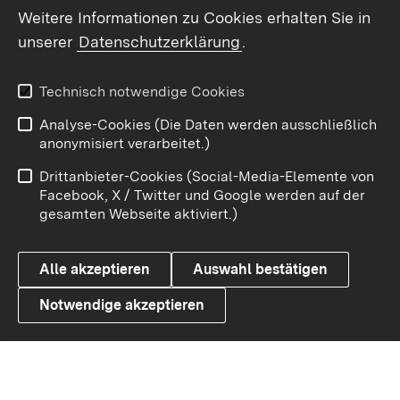
Weitere Informationen zu Cookies erhalten Sie in
X / Twitter
unserer
Datenschutzerklärung
.
Youtube
Technisch notwendige Cookies
Zum 
Analyse-Cookies (Die Daten werden ausschließlich
Impressum
Kontakt
anonymisiert verarbeitet.)
Benutzungshinweise
Netiquette
Drittanbieter-Cookies (Social-Media-Elemente von
Barrierefreiheit
Datenschutz
Facebook, X / Twitter und Google werden auf der
gesamten Webseite aktiviert.)
Cookies
Alle akzeptieren
Auswahl bestätigen
Notwendige akzeptieren
Link zum Landesportal