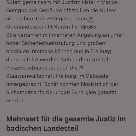
Splett gemeinsam mit Justizministerin Marion
Gentges das Gebäude offiziell an die Nutzer
Extern:
übergeben. Das ZPG gehört zum
(Öffnet in neuem Fenst
Oberlandesgericht Karlsruhe
. Große
Strafverfahren mit mehreren Angeklagten unter
hoher Sicherheitseinstufung und großem
medialen Interesse können nun in Freiburg
durchgeführt werden. Neben dem zentralen
Extern:
Prozessgebäude ist auch die
(Öffnet in neuem Fenste
Staatsanwaltschaft Freiburg
im Gebäude
untergebracht. Somit konnten hinsichtlich der
Sicherheitsanforderungen Synergien genutzt
werden.
Mehrwert für die gesamte Justiz im
badischen Landesteil