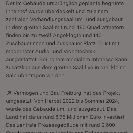
Der im Gebäude ursprünglich geplante begrünte
Innenhof wurde überdeckelt und zu einem
zentralen Verhandlungssaal um- und ausgebaut.
In dem großen Saal mit rund 480 Quadratmetern
finden bis zu zwölf Angeklagte und 140
Zuschauerinnen und Zuschauer Platz. Er ist mit
modernster Audio- und Videotechnik
ausgestattet. Bei hohem medialem Interesse kann
zusätzlich aus dem großen Saal live in drei kleine
Säle übertragen werden.
Extern:
(Öffnet in neuem Fen
Vermögen und Bau Freiburg
hat das Projekt
umgesetzt. Von Herbst 2022 bis Sommer 2024,
wurde das Gebäude um- und ausgebaut. Das
Land hat dafür rund 5,75 Millionen Euro investiert.
Das zentrale Prozessgebäude mit rund 2.600
Quadratmetern wird künftig das Erdgeschoss und