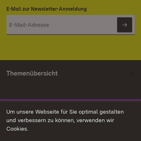
E-Mail zur Newsletter-Anmeldung
News
Themenübersicht
Social Media
Um unsere Webseite für Sie optimal gestalten
und verbessern zu können, verwenden wir
Facebook
Cookies.
Flickr