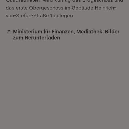
das erste Obergeschoss im Gebäude Heinrich-
von-Stefan-Straße 1 belegen.
Extern:
Ministerium für Finanzen, Mediathek: Bilder
zum Herunterladen
(Öffnet in neuem Fenster)