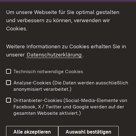
Social Media
Um unsere Webseite für Sie optimal gestalten
und verbessern zu können, verwenden wir
Facebook
Cookies.
Flickr
Weitere Informationen zu Cookies erhalten Sie in
X / Twitter
unserer
Datenschutzerklärung
.
Youtube
Technisch notwendige Cookies
Zum 
Analyse-Cookies (Die Daten werden ausschließlich
Impressum
Kontakt
anonymisiert verarbeitet.)
Benutzungshinweise
Netiquette
Drittanbieter-Cookies (Social-Media-Elemente von
Barrierefreiheit
Datenschutz
Facebook, X / Twitter und Google werden auf der
gesamten Webseite aktiviert.)
Cookies
Alle akzeptieren
Auswahl bestätigen