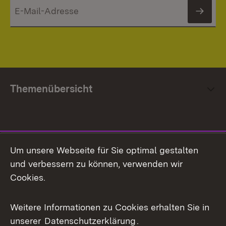
News
Themenübersicht
Social Media
Um unsere Webseite für Sie optimal gestalten
und verbessern zu können, verwenden wir
Facebook
Cookies.
Flickr
Weitere Informationen zu Cookies erhalten Sie in
X / Twitter
unserer
Datenschutzerklärung
.