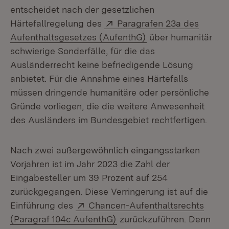
entscheidet nach der gesetzlichen
Extern:
Härtefallregelung des
Paragrafen 23a des
(Öffnet in neuem Fe
Aufenthaltsgesetzes (AufenthG)
über humanitär
schwierige Sonderfälle, für die das
Ausländerrecht keine befriedigende Lösung
anbietet. Für die Annahme eines Härtefalls
müssen dringende humanitäre oder persönliche
Gründe vorliegen, die die weitere Anwesenheit
des Ausländers im Bundesgebiet rechtfertigen.
Nach zwei außergewöhnlich eingangsstarken
Vorjahren ist im Jahr 2023 die Zahl der
Eingabesteller um 39 Prozent auf 254
zurückgegangen. Diese Verringerung ist auf die
Extern:
Einführung des
Chancen-Aufenthaltsrechts
(Öffnet in neuem Fenster)
(Paragraf 104c AufenthG)
zurückzuführen. Denn