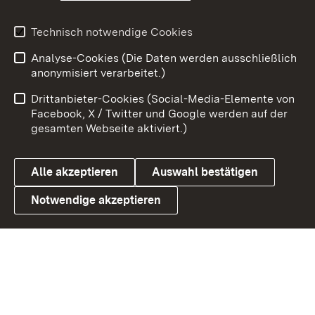
Youtube
Technisch notwendige Cookies
Zum 
Analyse-Cookies (Die Daten werden ausschließlich
Impressum
Kontakt
anonymisiert verarbeitet.)
Benutzungshinweise
Netiquette
Drittanbieter-Cookies (Social-Media-Elemente von
Barrierefreiheit
Datenschutz
Facebook, X / Twitter und Google werden auf der
gesamten Webseite aktiviert.)
Cookies
Alle akzeptieren
Auswahl bestätigen
Notwendige akzeptieren
Link zum Landesportal