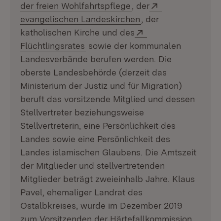
(Öffnet in neuem Fens
Extern:
der freien Wohlfahrtspflege
, der
(Öffnet in neuem Fe
evangelischen Landeskirchen
, der
Extern:
katholischen Kirche und des
(Öffnet in neuem Fenster)
Flüchtlingsrates
sowie der kommunalen
Landesverbände berufen werden. Die
oberste Landesbehörde (derzeit das
Ministerium der Justiz und für Migration)
beruft das vorsitzende Mitglied und dessen
Stellvertreter beziehungsweise
Stellvertreterin, eine Persönlichkeit des
Landes sowie eine Persönlichkeit des
Landes islamischen Glaubens. Die Amtszeit
der Mitglieder und stellvertretenden
Mitglieder beträgt zweieinhalb Jahre. Klaus
Pavel, ehemaliger Landrat des
Ostalbkreises, wurde im Dezember 2019
zum Vorsitzenden der Härtefallkommission