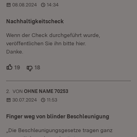
08.08.2024
14:34
Nachhaltigkeitscheck
Wenn der Check durchgeführt wurde,
veröffentlichen Sie ihn bitte hier.
Danke.
19
Unterstützer.
18
Ablehner.
2.
KOMMENTAR
VON
:
OHNE NAME 70253
30.07.2024
11:53
Finger weg von blinder Beschleunigung
„Die Beschleunigungsgesetze tragen ganz