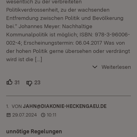
wesentlich zu der verbreiteten
Politikverdrossenheit, zu der wachsenden
Entfremdung zwischen Politik und Bevölkerung
bei.“ Johannes Meyer: Nachhaltige
Kommunalpolitik ist möglich; ISBN: 978-3-96006-
002-4; Erscheinungstermin: 06.04.2017 Was von
der hohen Politik gerne übersehen oder verdrängt
wird ist die
[…]
Weiterlesen
31
Unterstützer.
23
Ablehner.
1.
KOMMENTAR
VON
:
JAHN@DIAKONIE-HECKENGAEU.DE
29.07.2024
10:11
unnötige Regelungen