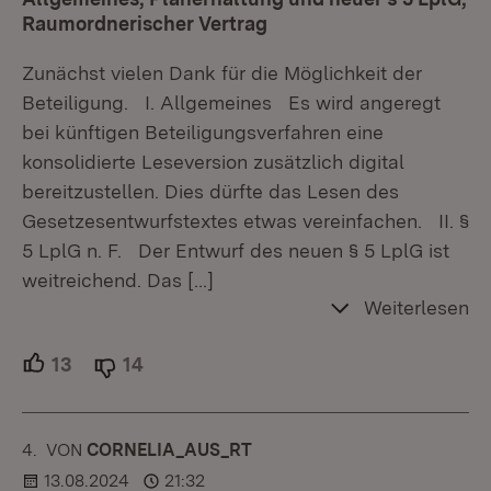
Raumordnerischer Vertrag
Zunächst vielen Dank für die Möglichkeit der
Beteiligung. I. Allgemeines Es wird angeregt
bei künftigen Beteiligungsverfahren eine
konsolidierte Leseversion zusätzlich digital
bereitzustellen. Dies dürfte das Lesen des
Gesetzesentwurfstextes etwas vereinfachen. II. §
5 LplG n. F. Der Entwurf des neuen § 5 LplG ist
weitreichend. Das
[…]
Weiterlesen
13
Unterstützer.
14
Ablehner.
4.
KOMMENTAR
VON
:
CORNELIA_AUS_RT
13.08.2024
21:32