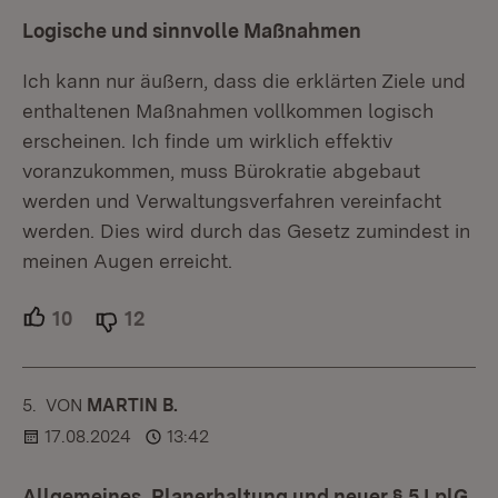
Logische und sinnvolle Maßnahmen
Ich kann nur äußern, dass die erklärten Ziele und
enthaltenen Maßnahmen vollkommen logisch
erscheinen. Ich finde um wirklich effektiv
voranzukommen, muss Bürokratie abgebaut
werden und Verwaltungsverfahren vereinfacht
werden. Dies wird durch das Gesetz zumindest in
meinen Augen erreicht.
10
Unterstützer.
12
Ablehner.
5.
KOMMENTAR
VON
:
MARTIN B.
17.08.2024
13:42
Allgemeines, Planerhaltung und neuer § 5 LplG,