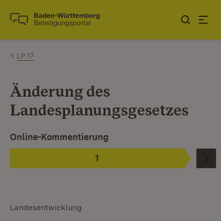
Zum Inhalt springen
Link zur Startseite
LP 17
Änderung des
Landesplanungsgesetzes
Ist ausgewählt.
Online-Kommentierung
1
Phase
:
Landesentwicklung