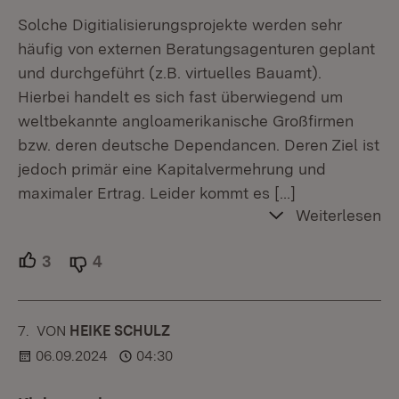
Solche Digitialisierungsprojekte werden sehr
häufig von externen Beratungsagenturen geplant
und durchgeführt (z.B. virtuelles Bauamt).
Hierbei handelt es sich fast überwiegend um
weltbekannte angloamerikanische Großfirmen
bzw. deren deutsche Dependancen. Deren Ziel ist
jedoch primär eine Kapitalvermehrung und
maximaler Ertrag. Leider kommt es
[…]
Weiterlesen
3
Unterstützer.
4
Ablehner.
7.
KOMMENTAR
VON
:
HEIKE SCHULZ
06.09.2024
04:30