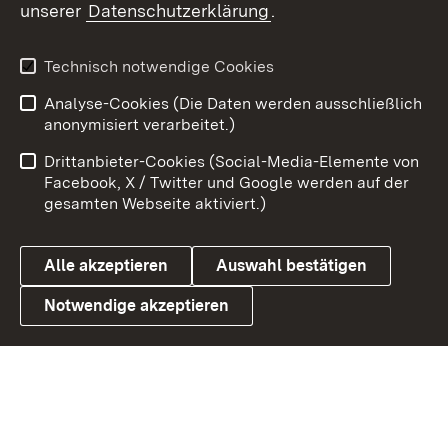
unserer
Datenschutzerklärung
.
Youtube
Technisch notwendige Cookies
Zum 
Analyse-Cookies (Die Daten werden ausschließlich
Impressum
Kontakt
anonymisiert verarbeitet.)
Benutzungshinweise
Netiquette
Drittanbieter-Cookies (Social-Media-Elemente von
Barrierefreiheit
Datenschutz
Facebook, X / Twitter und Google werden auf der
gesamten Webseite aktiviert.)
Cookies
Alle akzeptieren
Auswahl bestätigen
Notwendige akzeptieren
Link zum Landesportal