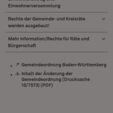
Einwohnerversammlung
Rechte der Gemeinde- und Kreisräte
werden ausgebaut!
Mehr Information/Rechte für Räte und
Bürgerschaft
Extern:
Gemeindeordnung Baden-Württemberg
(Ö
Download:
Inhalt der Änderung der
Gemeindeordnung (Drucksache
15/7573) (PDF)
(Öffnet in neuem Fenster)