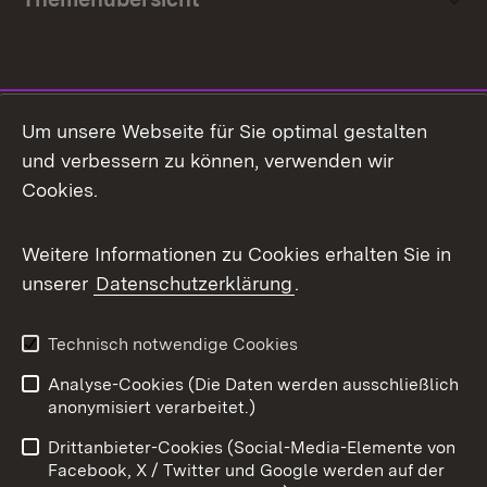
Social Media
Um unsere Webseite für Sie optimal gestalten
und verbessern zu können, verwenden wir
Facebook
Cookies.
Flickr
Weitere Informationen zu Cookies erhalten Sie in
X / Twitter
unserer
Datenschutzerklärung
.
Youtube
Technisch notwendige Cookies
Zum 
Analyse-Cookies (Die Daten werden ausschließlich
Impressum
Kontakt
anonymisiert verarbeitet.)
Benutzungshinweise
Netiquette
Drittanbieter-Cookies (Social-Media-Elemente von
Barrierefreiheit
Datenschutz
Facebook, X / Twitter und Google werden auf der