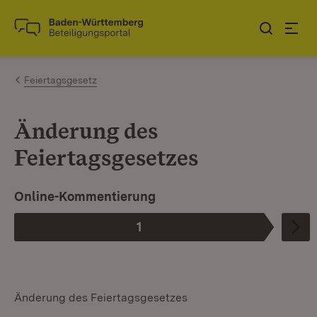
Zum Inhalt springen
Link zur Startseite
Feiertagsgesetz
Änderung des
Feiertagsgesetzes
I
Online-Kommentierung
1
Phase
:
Änderung des Feiertagsgesetzes