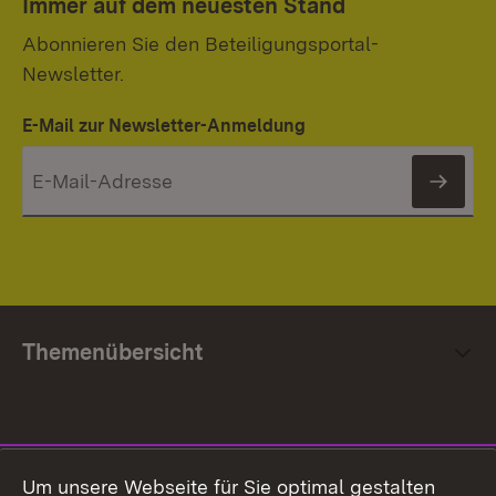
Immer auf dem neuesten Stand
Abonnieren Sie den Beteiligungsportal-
Newsletter.
E-Mail zur Newsletter-Anmeldung
News
Themenübersicht
Social Media
Um unsere Webseite für Sie optimal gestalten