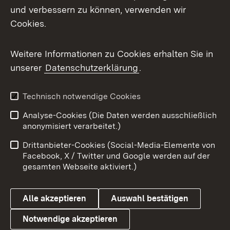
und verbessern zu können, verwenden wir
Facebook
Cookies.
Flickr
Weitere Informationen zu Cookies erhalten Sie in
X / Twitter
unserer
Datenschutzerklärung
.
Youtube
Technisch notwendige Cookies
Zum 
Analyse-Cookies (Die Daten werden ausschließlich
Impressum
Kontakt
anonymisiert verarbeitet.)
Benutzungshinweise
Netiquette
Drittanbieter-Cookies (Social-Media-Elemente von
Barrierefreiheit
Datenschutz
Facebook, X / Twitter und Google werden auf der
gesamten Webseite aktiviert.)
Cookies
Alle akzeptieren
Auswahl bestätigen
Notwendige akzeptieren
Link zum Landesportal