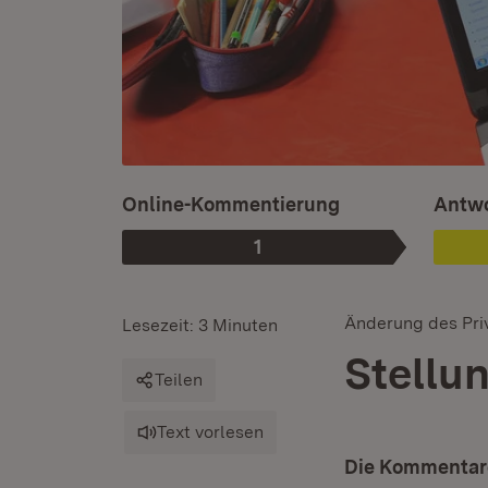
Ist au
Online-Kommentierung
Antwo
1
Phase
:
Änderung des Pri
Lesezeit: 3 Minuten
Stellu
Teilen
Text vorlesen
Die Kommentare