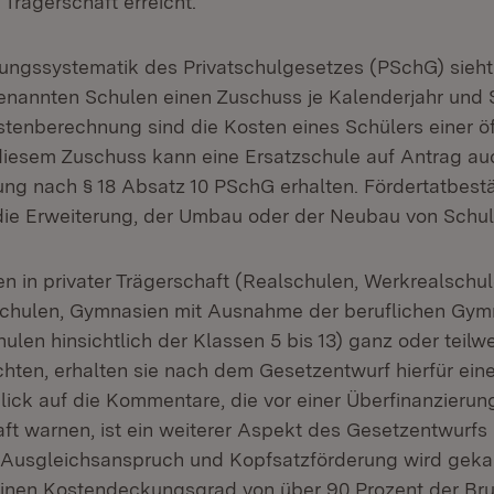
 Trägerschaft erreicht.
ngssystematik des Privatschulgesetzes (PSchG) sieht f
nannten Schulen einen Zuschuss je Kalenderjahr und S
ostenberechnung sind die Kosten eines Schülers einer ö
iesem Zuschuss kann eine Ersatzschule auf Antrag au
ng nach § 18 Absatz 10 PSchG erhalten. Fördertatbest
die Erweiterung, der Umbau oder der Neubau von Schul
n in privater Trägerschaft (Realschulen, Werkrealschul
chulen, Gymnasien mit Ausnahme der beruflichen Gym
ulen hinsichtlich der Klassen 5 bis 13) ganz oder teilw
chten, erhalten sie nach dem Gesetzentwurf hierfür ein
lick auf die Kommentare, die vor einer Überfinanzierun
haft warnen, ist ein weiterer Aspekt des Gesetzentwurfs
Ausgleichsanspruch und Kopfsatzförderung wird gekap
inen Kostendeckungsgrad von über 90 Prozent der Bru