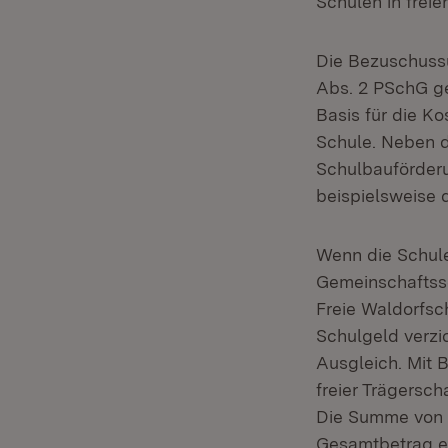
Schulen in freier
Die Bezuschussu
Abs. 2 PSchG ge
Basis für die K
Schule. Neben d
Schulbauförderu
beispielsweise 
Wenn die Schule
Gemeinschaftss
Freie Waldorfsch
Schulgeld verzi
Ausgleich. Mit B
freier Trägersc
Die Summe von 
Gesamtbetrag e