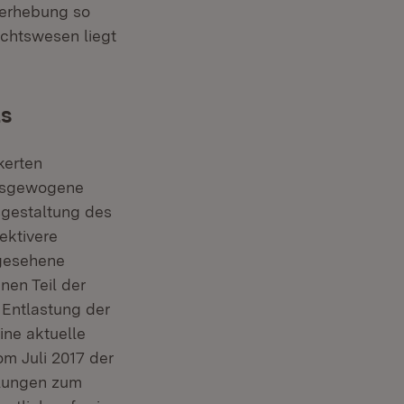
nerhebung so
ichtswesen liegt
ts
kerten
ausgewogene
sgestaltung des
ektivere
rgesehene
nen Teil der
 Entlastung der
ine aktuelle
m Juli 2017 der
elungen zum