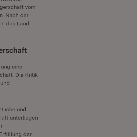
rägerschaft vom
n. Nach der
nn das Land
gerschaft
rung eine
haft. Die Kritik
 und
ntliche und
haft unterliegen
r
Erfüllung der