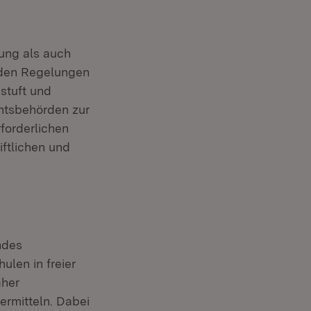
ung als auch
rden Regelungen
stuft und
htsbehörden zur
forderlichen
ftlichen und
ndes
ulen in freier
aher
ermitteln. Dabei