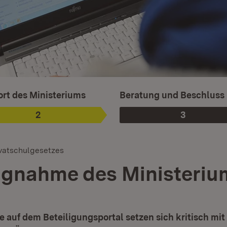
sgewählt.
rt des Ministeriums
Beratung und Beschluss
2
3
Phase
:
Phase
:
vatschulgesetzes
ngnahme des Ministeriu
 auf dem Beteiligungsportal setzen sich kritisch mi