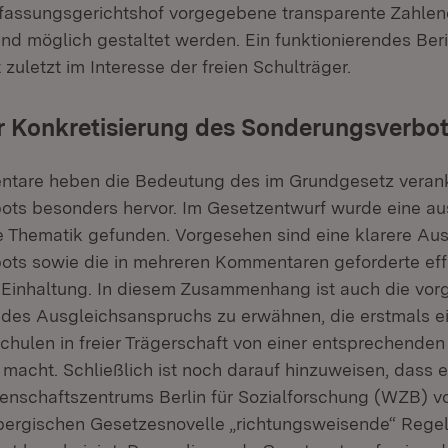
rfassungsgerichtshof vorgegebene transparente Zahle
end möglich gestaltet werden. Ein funktionierendes Ber
 zuletzt im Interesse der freien Schulträger.
er Konkretisierung des Sonderungsverbo
tare heben die Bedeutung des im Grundgesetz veran
ots besonders hervor. Im Gesetzentwurf wurde eine 
e Thematik gefunden. Vorgesehen sind eine klarere Au
ts sowie die in mehreren Kommentaren geforderte eff
r Einhaltung. In diesem Zusammenhang ist auch die vo
 des Ausgleichsanspruchs zu erwähnen, die erstmals ei
chulen in freier Trägerschaft von einer entsprechenden
macht. Schließlich ist noch darauf hinzuweisen, dass e
enschaftszentrums Berlin für Sozialforschung (WZB) vo
ergischen Gesetzesnovelle „richtungsweisende“ Reg