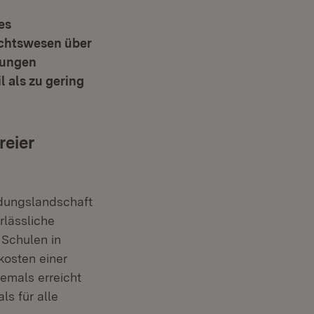
es
ichtswesen über
tungen
l als zu gering
reier
ldungslandschaft
lässliche
 Schulen in
kosten einer
jemals erreicht
s für alle