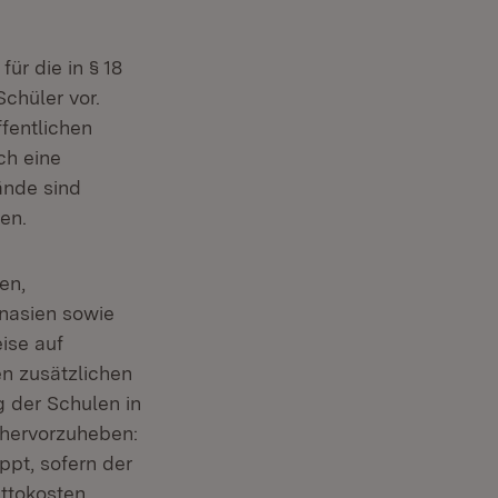
ür die in § 18
chüler vor.
ffentlichen
ch eine
ände sind
en.
en,
nasien sowie
eise auf
en zusätzlichen
g der Schulen in
 hervorzuheben:
pt, sofern der
ttokosten