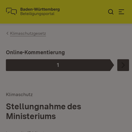
Zum Inhalt springen
Link zur Startseite
Klimaschutzgesetz
I
Online-Kommentierung
1
Phase
:
Klimaschutz
Stellungnahme des
Ministeriums