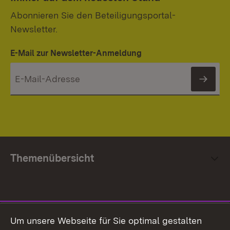
Abonnieren Sie den Beteiligungsportal-
Newsletter.
E-Mail zur Newsletter-Anmeldung
News
Themenübersicht
Social Media
Um unsere Webseite für Sie optimal gestalten