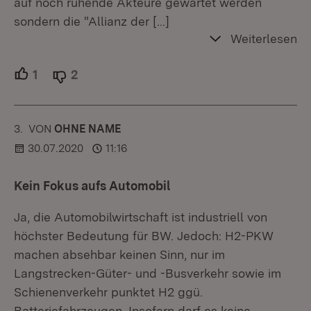
auf noch ruhende Akteure gewartet werden
sondern die "Allianz der
[…]
Weiterlesen
1
Unterstützer.
2
Ablehner.
3.
KOMMENTAR
VON
:
OHNE NAME
30.07.2020
11:16
Kein Fokus aufs Automobil
Ja, die Automobilwirtschaft ist industriell von
höchster Bedeutung für BW. Jedoch: H2-PKW
machen absehbar keinen Sinn, nur im
Langstrecken-Güter- und -Busverkehr sowie im
Schienenverkehr punktet H2 ggü.
Batteriefahrzeugen. Insofern darf es keine