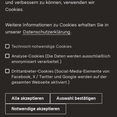
und verbessern zu können, verwenden wir
Facebook
Cookies.
Flickr
Weitere Informationen zu Cookies erhalten Sie in
X / Twitter
unserer
Datenschutzerklärung
.
Youtube
Technisch notwendige Cookies
Zum 
Analyse-Cookies (Die Daten werden ausschließlich
Impressum
Kontakt
anonymisiert verarbeitet.)
Benutzungshinweise
Netiquette
Drittanbieter-Cookies (Social-Media-Elemente von
Barrierefreiheit
Datenschutz
Facebook, X / Twitter und Google werden auf der
gesamten Webseite aktiviert.)
Cookies
Alle akzeptieren
Auswahl bestätigen
Notwendige akzeptieren
Link zum Landesportal