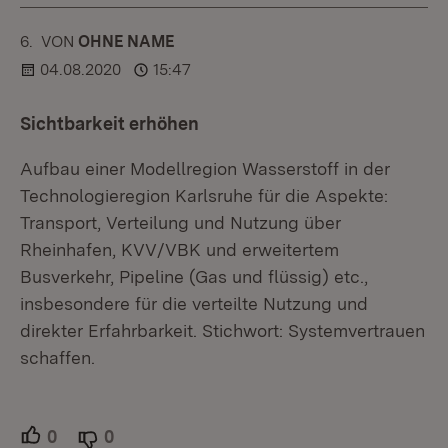
6.
KOMMENTAR
VON
:
OHNE NAME
04.08.2020
15:47
Sichtbarkeit erhöhen
Aufbau einer Modellregion Wasserstoff in der
Technologieregion Karlsruhe für die Aspekte:
Transport, Verteilung und Nutzung über
Rheinhafen, KVV/VBK und erweitertem
Busverkehr, Pipeline (Gas und flüssig) etc.,
insbesondere für die verteilte Nutzung und
direkter Erfahrbarkeit. Stichwort: Systemvertrauen
schaffen.
0
Unterstützer.
0
Ablehner.