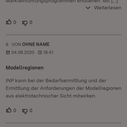
Markteinführungsprogrammen entstehen. Mit
[…]
Weiterlesen
0
Unterstützer.
0
Ablehner.
8.
KOMMENTAR
VON
:
OHNE NAME
04.08.2020
18:41
Modellregionen
INP kann bei der Bedarfsermittlung und der
Ermittlung der Anforderungen der Modellregionen
aus elektrotechnischer Sicht mitwirken.
0
Unterstützer.
0
Ablehner.