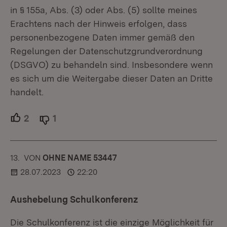
in § 155a, Abs. (3) oder Abs. (5) sollte meines
Erachtens nach der Hinweis erfolgen, dass
personenbezogene Daten immer gemäß den
Regelungen der Datenschutzgrundverordnung
(DSGVO) zu behandeln sind. Insbesondere wenn
es sich um die Weitergabe dieser Daten an Dritte
handelt.
2
Unterstützer.
1
Ablehner.
13.
KOMMENTAR
VON
:
OHNE NAME 53447
28.07.2023
22:20
Aushebelung Schulkonferenz
Die Schulkonferenz ist die einzige Möglichkeit für