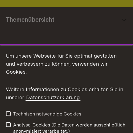
Themenübersicht
Social Media
Um unsere Webseite für Sie optimal gestalten
und verbessern zu können, verwenden wir
Facebook
Cookies.
Flickr
Weitere Informationen zu Cookies erhalten Sie in
X / Twitter
unserer
Datenschutzerklärung
.
Youtube
Technisch notwendige Cookies
Zum 
Analyse-Cookies (Die Daten werden ausschließlich
Impressum
Kontakt
anonymisiert verarbeitet.)