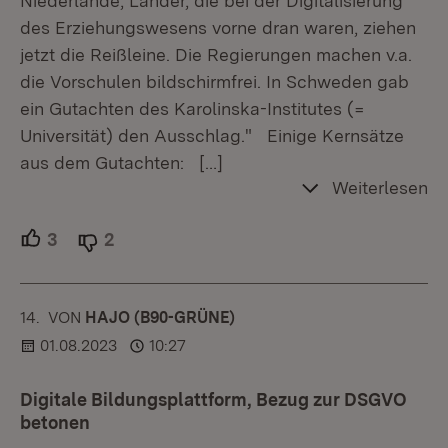
Niederlande, Länder, die bei der Digitalisierung
des Erziehungswesens vorne dran waren, ziehen
jetzt die Reißleine. Die Regierungen machen v.a.
die Vorschulen bildschirmfrei. In Schweden gab
ein Gutachten des Karolinska-Institutes (=
Universität) den Ausschlag." Einige Kernsätze
aus dem Gutachten:
[…]
Weiterlesen
3
Unterstützer.
2
Ablehner.
14.
KOMMENTAR
VON
:
HAJO (B90-GRÜNE)
01.08.2023
10:27
Digitale Bildungsplattform, Bezug zur DSGVO
betonen