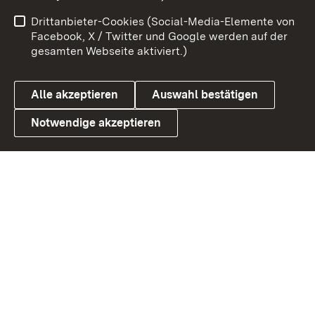
Benutzungshinweise
Netiquette
Drittanbieter-Cookies (Social-Media-Elemente von
Barrierefreiheit
Datenschutz
Facebook, X / Twitter und Google werden auf der
gesamten Webseite aktiviert.)
Cookies
Alle akzeptieren
Auswahl bestätigen
Notwendige akzeptieren
Link zum Landesportal