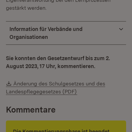
gestärkt werden.
Information für Verbände und
Organisationen
Sie konnten den Gesetzentwurf bis zum 2.
August 2023, 17 Uhr, kommentieren.
Download:
Änderung des Schulgesetzes und des
(Öffnet in neuem Fenst
Landespflegegesetzes (PDF)
Kommentare
Die Kommentierungsphase ist beendet.