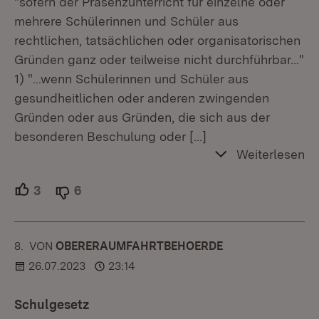
"sofern der Präsenzunterricht für einzelne oder
mehrere Schülerinnen und Schüler aus
rechtlichen, tatsächlichen oder organisatorischen
Gründen ganz oder teilweise nicht durchführbar..."
1) "...wenn Schülerinnen und Schüler aus
gesundheitlichen oder anderen zwingenden
Gründen oder aus Gründen, die sich aus der
besonderen Beschulung oder
[…]
Weiterlesen
3
Unterstützer.
6
Ablehner.
8.
KOMMENTAR
VON
:
OBERERAUMFAHRTBEHOERDE
26.07.2023
23:14
Schulgesetz