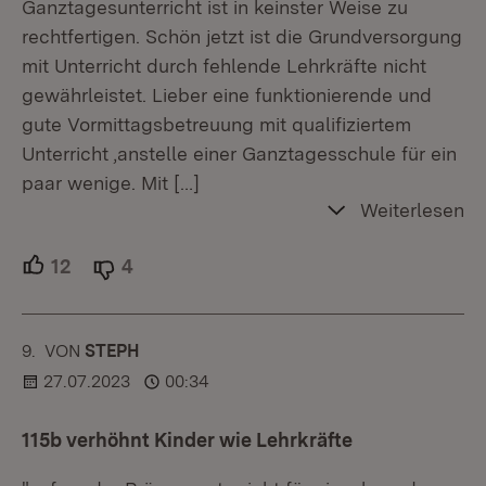
Ganztagesunterricht ist in keinster Weise zu
rechtfertigen. Schön jetzt ist die Grundversorgung
mit Unterricht durch fehlende Lehrkräfte nicht
gewährleistet. Lieber eine funktionierende und
gute Vormittagsbetreuung mit qualifiziertem
Unterricht ,anstelle einer Ganztagesschule für ein
paar wenige. Mit
[…]
Weiterlesen
12
Unterstützer.
4
Ablehner.
9.
KOMMENTAR
VON
:
STEPH
27.07.2023
00:34
115b verhöhnt Kinder wie Lehrkräfte