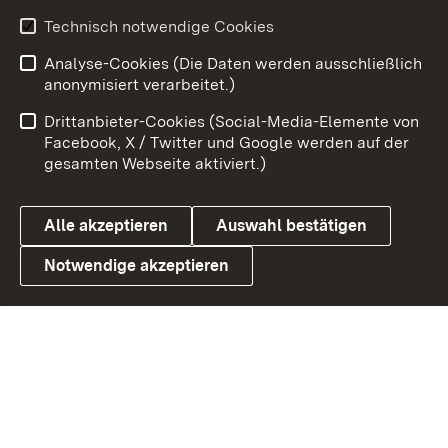
Technisch notwendige Cookies
Zum 
Analyse-Cookies (Die Daten werden ausschließlich
Impressum
Kontakt
anonymisiert verarbeitet.)
Benutzungshinweise
Netiquette
Drittanbieter-Cookies (Social-Media-Elemente von
Barrierefreiheit
Datenschutz
Facebook, X / Twitter und Google werden auf der
gesamten Webseite aktiviert.)
Cookies
Alle akzeptieren
Auswahl bestätigen
Notwendige akzeptieren
Link zum Landesportal