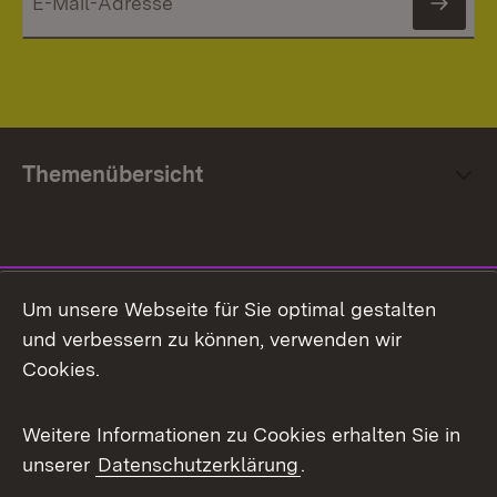
News
Themenübersicht
Social Media
Um unsere Webseite für Sie optimal gestalten
und verbessern zu können, verwenden wir
Facebook
Cookies.
Flickr
Weitere Informationen zu Cookies erhalten Sie in
X / Twitter
unserer
Datenschutzerklärung
.
Youtube