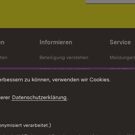
en
Informieren
Service
nten
Beteiligung verstehen
Meldungen
Beteiligung anwenden
Mediathek
erbessern zu können, verwenden wir Cookies.
ragte
Beteiligung stärken
Publikatio
Beteiligung erleben
Glossar
serer
Datenschutzerklärung
.
Beteiligung erforschen
mung
nymisiert verarbeitet.)