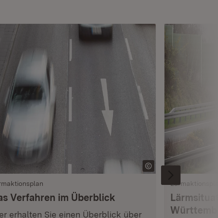
rmaktionsplan
Lärmaktionspl
as Verfahren im Überblick
Lärmsituat
Württemb
er erhalten Sie einen Überblick über