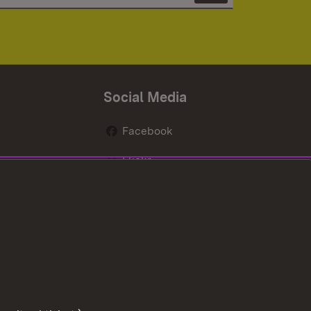
Social Media
Facebook
Flickr
nen
X / Twitter
Youtube