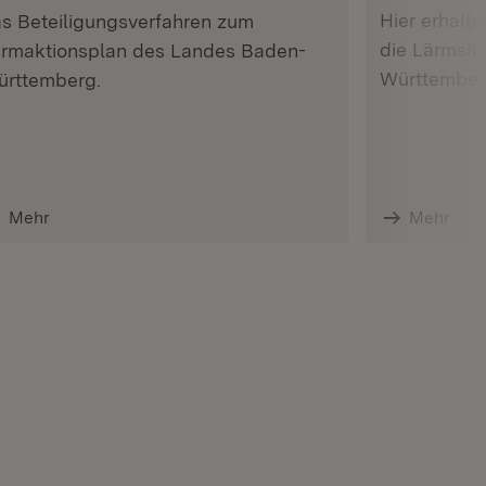
Hier erhalte
s Beteiligungsverfahren zum
die Lärmsit
rmaktionsplan des Landes Baden-
Württember
rttemberg.
Mehr
Mehr