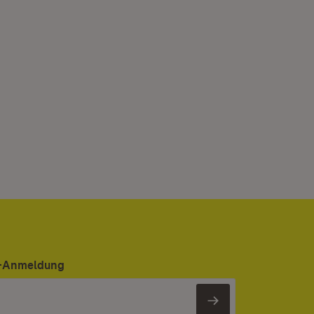
er-Anmeldung
Newsletter 