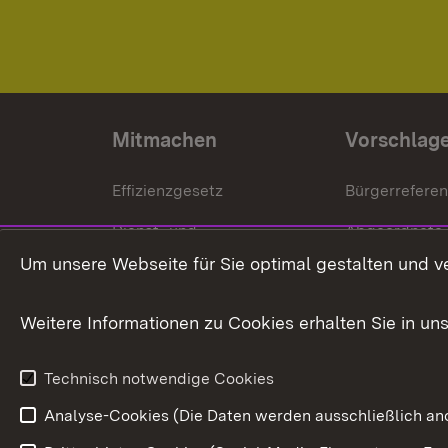
Mitmachen
Vorschlag
Effizienzgesetz
Bürgerrefere
Dienst- und
Abgeordnete
Versorgungsbezüge
Um unsere Webseite für Sie optimal gestalten und v
Bürgerbeauft
Kommunale Verfahren
Petition
Weitere Informationen zu Cookies erhalten Sie in un
Weitere
Volksantrag
Beteiligungsprozesse
Technisch notwendige Cookies
Volksabstim
Analyse-Cookies (Die Daten werden ausschließlich ano