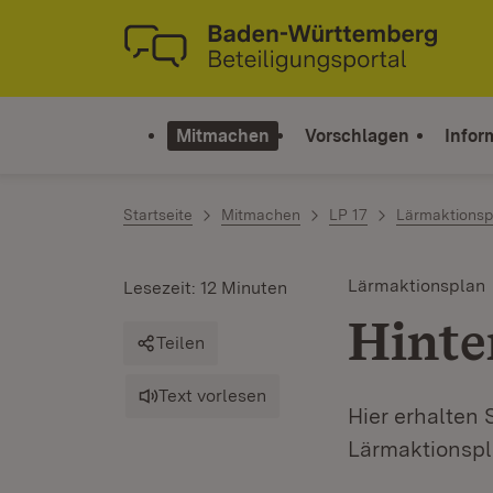
Zum Inhalt springen
Link zur Startseite
Mitmachen
Vorschlagen
Infor
Startseite
Mitmachen
LP 17
Lärmaktions
Lärmaktionsplan
Lesezeit: 12 Minuten
Hinte
Teilen
Text vorlesen
Hier erhalten 
Lärmaktionsp