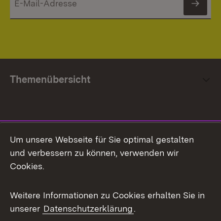
News
Themenübersicht
Social Media
Um unsere Webseite für Sie optimal gestalten
und verbessern zu können, verwenden wir
Facebook
Cookies.
Flickr
Weitere Informationen zu Cookies erhalten Sie in
X / Twitter
unserer
Datenschutzerklärung
.
Youtube