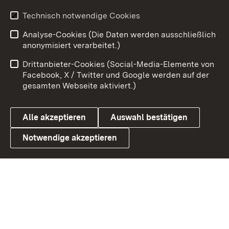
Technisch notwendige Cookies
Zum 
Analyse-Cookies (Die Daten werden ausschließlich
Impressum
Kontakt
anonymisiert verarbeitet.)
Benutzungshinweise
Netiquette
Drittanbieter-Cookies (Social-Media-Elemente von
Barrierefreiheit
Datenschutz
Facebook, X / Twitter und Google werden auf der
gesamten Webseite aktiviert.)
Cookies
Alle akzeptieren
Auswahl bestätigen
Notwendige akzeptieren
Link zum Landesportal