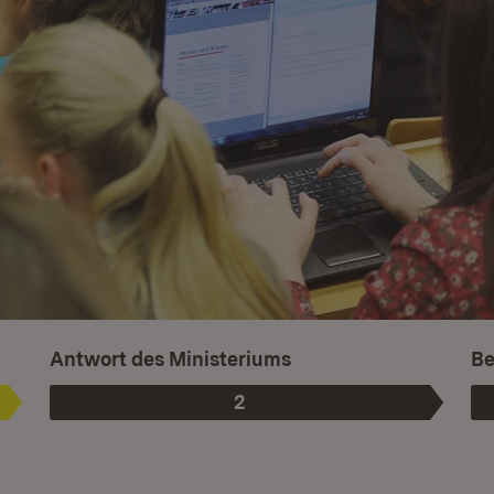
Is
Antwort des Ministeriums
Be
2
Phase
: