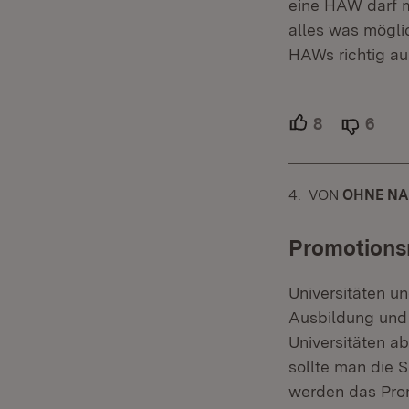
eine HAW darf m
alles was mögli
HAWs richtig au
8
Unterstütze
6
Able
4.
KOMMENTAR
VON
:
OHNE NA
Promotions
Universitäten u
Ausbildung und
Universitäten a
sollte man die 
werden das Pro