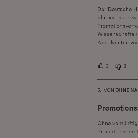
Der Deutsche H
plädiert nach w
Promotionsverfa
Wissenschaften 
Absolventen vo
3
Unterstütze
3
Able
5.
KOMMENTAR
VON
:
OHNE NA
Promotions
Ohne vernünftig
Promotionsrecht