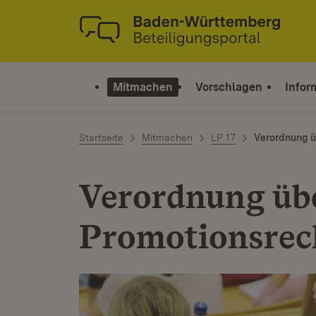
Zum Inhalt springen
Link zur Startseite
Mitmachen
Vorschlagen
Infor
Startseite
Mitmachen
LP 17
Verordnung ü
Verordnung übe
Promotionsrec