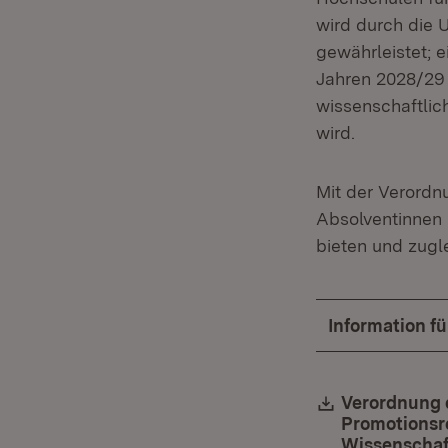
wird durch die
gewährleistet; 
Jahren 2028/29 
wissenschaftlic
wird.
Mit der Verordn
Absolventinnen 
bieten und zugle
Information f
Download:
Verordnung 
Promotionsr
Wissenschaf