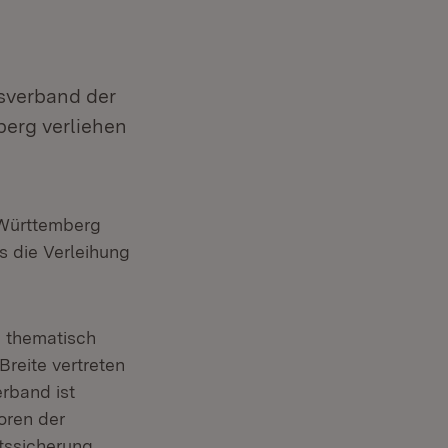
sverband der
erg verliehen
Württemberg
s die Verleihung
d thematisch
Breite vertreten
rband ist
oren der
tssicherung