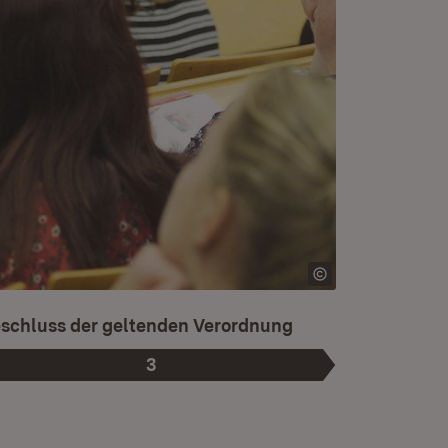
t die aktuelle Phase.
schluss der geltenden Verordnung
3
Phase
: