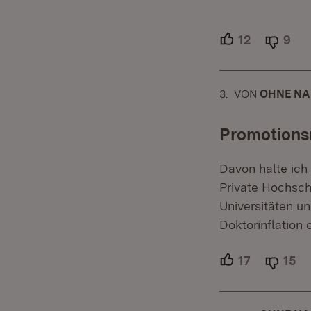
12
Unterstütz
9
Abl
3.
KOMMENTAR
VON
:
OHNE NA
Promotions
Davon halte ich
Private Hochsc
Universitäten u
Doktorinflation
17
Unterstütz
15
Ab