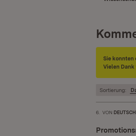
Komme
Sie konnten
Vielen Dank 
Sortierung:
D
6.
KOMMENTAR
VON
:
DEUTSCH
Promotions