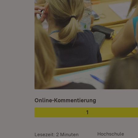
Ist ausgewählt.
Online-Kommentierung
1
Phase
:
Hochschule
Lesezeit: 2 Minuten