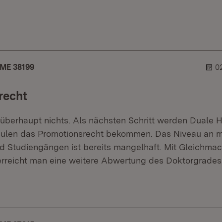
er.
ehner.
ME 38199
0
recht
 überhaupt nichts. Als nächsten Schritt werden Duale
hulen das Promotionsrecht bekommen. Das Niveau an 
nd Studiengängen ist bereits mangelhaft. Mit Gleichma
 erreicht man eine weitere Abwertung des Doktorgrades
er.
lehner.