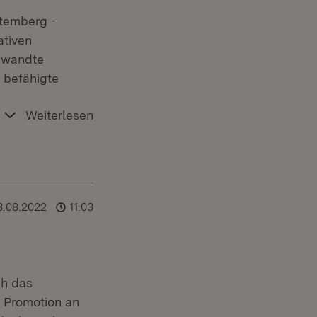
temberg -
ativen
gewandte
 befähigte
Weiterlesen
3.08.2022
11:03
ch das
r Promotion an