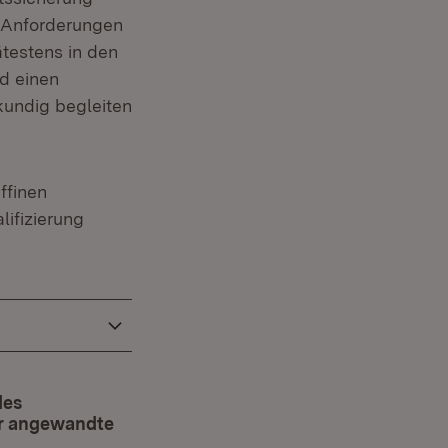
 Anforderungen
testens in den
d einen
kundig begleiten
ffinen
i­fizierung
des
ür angewandte
 in neuem Fenster)