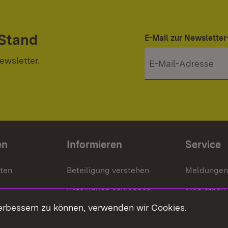
 Stand
E-Mail zur Newslett
ewsletter.
en
Informieren
Service
nten
Beteiligung verstehen
Meldungen
Beteiligung anwenden
Mediathek
erbessern zu können, verwenden wir Cookies.
ragte
Beteiligung stärken
Publikatio