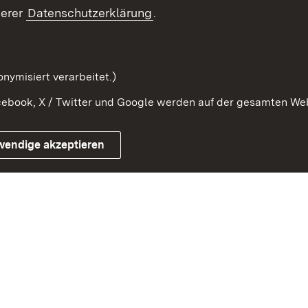
Beteiligung erleben
Glossar
serer
Datenschutzerklärung
.
Beteiligung erforschen
mung
nymisiert verarbeitet.)
ebook, X / Twitter und Google werden auf der gesamten Webs
Impressum
Kontakt
Benutzungshinweise
Netiqu
wendige akzeptieren