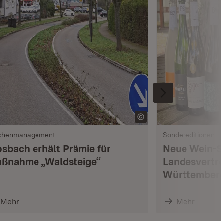
chenmanagement
Sondereditionen
sbach erhält Prämie für
Neue Wein-S
ßnahme „Waldsteige“
Landesvertr
Württemberg
Mehr
Mehr