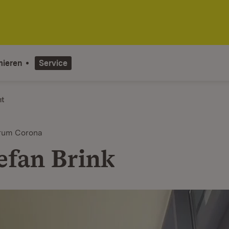
mieren
Service
ht
orum Corona
tefan Brink