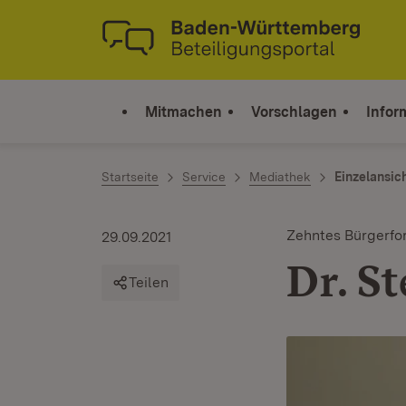
Zum Inhalt springen
Link zur Startseite
Mitmachen
Vorschlagen
Infor
Startseite
Service
Mediathek
Einzelansic
Zehntes Bürgerf
29.09.2021
Dr. S
Teilen