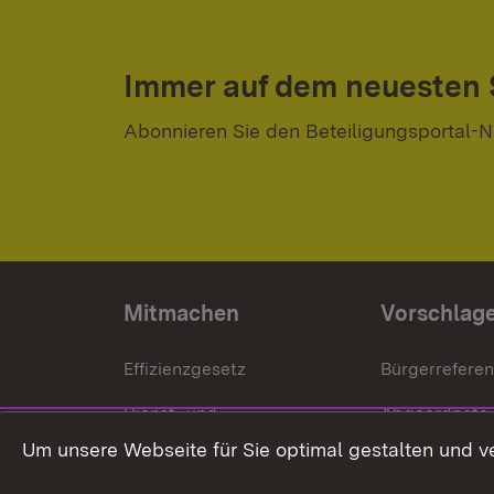
Immer auf dem neuesten
Abonnieren Sie den Beteiligungsportal-N
Mitmachen
Vorschlag
Effizienzgesetz
Bürgerrefere
Dienst- und
Abgeordnete
Versorgungsbezüge
Um unsere Webseite für Sie optimal gestalten und v
Bürgerbeauft
Kommunale Verfahren