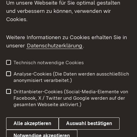
Um unsere Webseite für Sie optimal gestalten
und verbessern zu können, verwenden wir
Facebook
Cookies.
Flickr
Weitere Informationen zu Cookies erhalten Sie in
X / Twitter
unserer
Datenschutzerklärung
.
Youtube
Technisch notwendige Cookies
Zum 
Analyse-Cookies (Die Daten werden ausschließlich
Impressum
Kontakt
anonymisiert verarbeitet.)
Benutzungshinweise
Netiquette
Drittanbieter-Cookies (Social-Media-Elemente von
Barrierefreiheit
Datenschutz
Facebook, X / Twitter und Google werden auf der
gesamten Webseite aktiviert.)
Cookies
Alle akzeptieren
Auswahl bestätigen
Notwendige akzeptieren